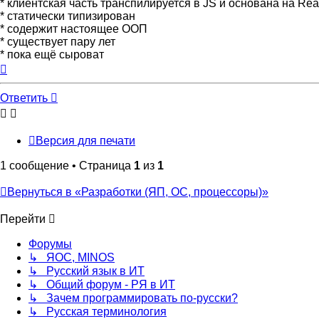
* клиентская часть транспилируется в JS и основана на Rea
* статически типизирован
* содержит настоящее ООП
* существует пару лет
* пока ещё сыроват
Вернуться
к
началу
Ответить
Версия для печати
1 сообщение • Страница
1
из
1
Вернуться в «Разработки (ЯП, ОС, процессоры)»
Перейти
Форумы
↳ ЯОС, MINOS
↳ Русский язык в ИТ
↳ Общий форум - РЯ в ИТ
↳ Зачем программировать по-русски?
↳ Русская терминология