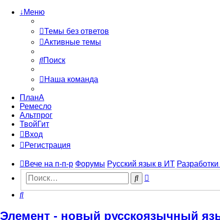
↓Меню
Темы без ответов
Активные темы
Поиск
Наша команда
ПланА
Ремесло
Альтпрог
ТвойГит
Вход
Регистрация
Вече на п-п-р
Форумы
Русский язык в ИТ
Разработки
Расширенный
Поиск
поиск
Поиск
Элемент - новый русскоязычный яз