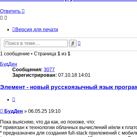
Ответить
Версия для печати
Расширенный
Поиск
поиск
1 сообщение • Страница
1
из
1
БудДен
Сообщения:
3077
Зарегистрирован:
07.10.18 14:01
Элемент - новый русскоязычный язык програ
Цитата
Сообщение
БудДен
»
06.05.25 19:10
Пока выясняю, что да как, но похоже, что:
* привязан к технологии облачных вычислений и/или к пла
* предназначен для создания full-stack приложений с моби