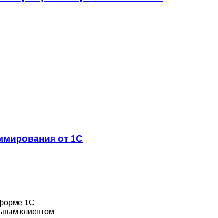
ммирования от 1С
тформе 1С
льным клиентом