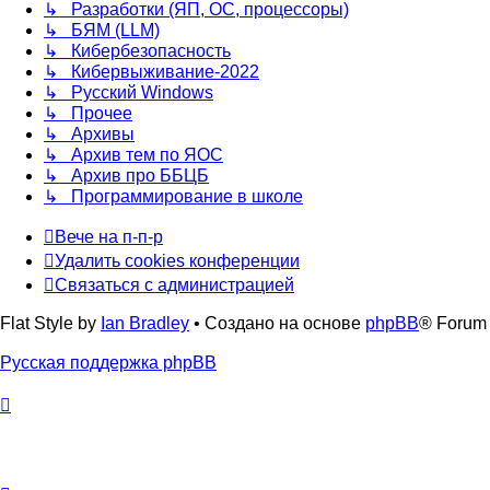
↳ Разработки (ЯП, ОС, процессоры)
↳ БЯМ (LLM)
↳ Кибербезопасность
↳ Кибервыживание-2022
↳ Русский Windows
↳ Прочее
↳ Архивы
↳ Архив тем по ЯОС
↳ Архив про ББЦБ
↳ Программирование в школе
Вече на п-п-р
Удалить cookies конференции
Связаться с администрацией
Flat Style by
Ian Bradley
• Создано на основе
phpBB
® Forum 
Русская поддержка phpBB