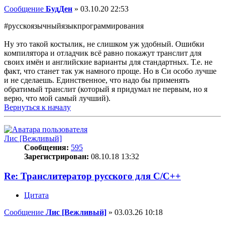
Сообщение
БудДен
»
03.10.20 22:53
#русскоязычныйязыкпрограммирования
Ну это такой костылик, не слишком уж удобный. Ошибки
компилятора и отладчик всё равно покажут транслит для
своих имён и английские варианты для стандартных. Т.е. не
факт, что станет так уж намного проще. Но в Си особо лучше
и не сделаешь. Единственное, что надо бы применять
обратимый транслит (который я придумал не первым, но я
верю, что мой самый лучший).
Вернуться к началу
Лис [Вежливый]
Сообщения:
595
Зарегистрирован:
08.10.18 13:32
Re: Транслитератор русского для С/С++
Цитата
Сообщение
Лис [Вежливый]
»
03.03.26 10:18