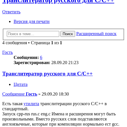
Ответить
Версия для печати
Расширенный поиск
Поиск
4 сообщения • Страница
1
из
1
Гость
Сообщения:
6
Зарегистрирован:
28.09.20 21:23
Транслитератор русского для С/С++
Цитата
Сообщение
Гость
»
29.09.20 18:30
Есть такая
утилита
транслитерации русского C/C++ в
стандартный.
Запуск cpp-rus rus.c eng.c Имена и расширения могут быть
произвольными. Bместо русских слов подставляются
англоязычные, которые при компиляции нормально ест gcc.