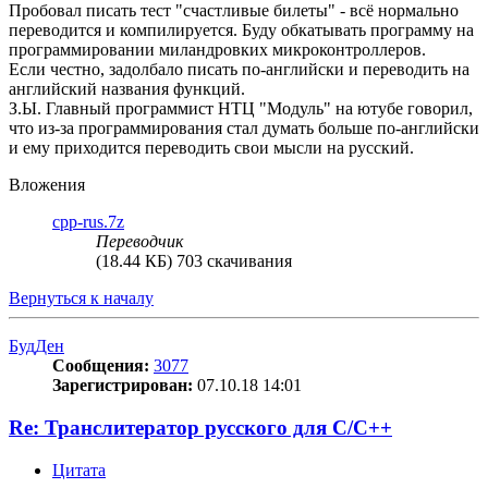
Пробовал писать тест "счастливые билеты" - всё нормально
переводится и компилируется. Буду обкатывать программу на
программировании миландровких микроконтроллеров.
Если честно, задолбало писать по-английски и переводить на
английский названия функций.
З.Ы. Главный программист НТЦ "Модуль" на ютубе говорил,
что из-за программирования стал думать больше по-английски
и ему приходится переводить свои мысли на русский.
Вложения
cpp-rus.7z
Переводчик
(18.44 КБ) 703 скачивания
Вернуться к началу
БудДен
Сообщения:
3077
Зарегистрирован:
07.10.18 14:01
Re: Транслитератор русского для С/С++
Цитата