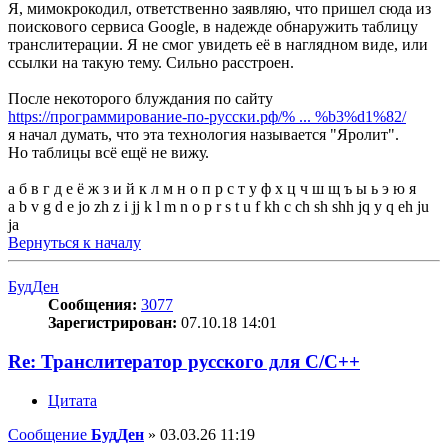
Я, мимокрокодил, ответственно заявляю, что пришел сюда из
поискового сервиса Google, в надежде обнаружить таблицу
транслитерации. Я не смог увидеть её в наглядном виде, или
ссылки на такую тему. Сильно расстроен.
После некоторого блуждания по сайту
https://программирование-по-русски.рф/% ... %b3%d1%82/
я начал думать, что эта технология называется "Яролит".
Но таблицы всё ещё не вижу.
а б в г д е ё ж з и й к л м н о п р с т у ф х ц ч ш щ ъ ы ь э ю я
a b v g d e jo zh z i jj k l m n o p r s t u f kh c ch sh shh jq y q eh ju
ja
Вернуться к началу
БудДен
Сообщения:
3077
Зарегистрирован:
07.10.18 14:01
Re: Транслитератор русского для С/С++
Цитата
Сообщение
БудДен
»
03.03.26 11:19