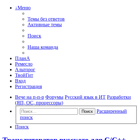
↓Меню
Темы без ответов
Активные темы
Поиск
Наша команда
ПланА
Ремесло
Альтпрог
ТвойГит
Вход
Регистрация
Вече на п-п-р
Форумы
Русский язык в ИТ
Разработки
(ЯП, ОС, процессоры)
Расширенный
Поиск
поиск
Поиск
Транслитератор русского для С/С++