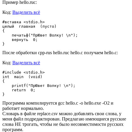
Пример hello.ruc:
Код:
Выделить всё
#вставка <stdio.h>

целый  главная  (пусто)

{

    печатьф("ПрЮвет Волку! \n");

    вернуть  0;

После обработки cpp-rus hello.ruc hello.c получаем hello.c:
Код:
Выделить всё
#include <stdio.h>

int  main  (void)

{

    printf("ПрЮвет Волку! \n");

    return  0;

Программа компилируется gcc hello.c -o hello.exe -O2 и
работает нормально.
Словарь в файле replace.csv можно добавлять свои слова, у
меня файл подредактирован. Предлагаю имеющиеся русские
слова НЕ трогать, чтобы не было несовместимости русских
программ.