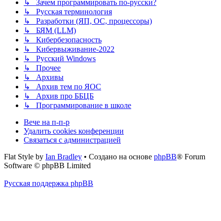
↳ Зачем программировать по-русски?
↳ Русская терминология
↳ Разработки (ЯП, ОС, процессоры)
↳ БЯМ (LLM)
↳ Кибербезопасность
↳ Кибервыживание-2022
↳ Русский Windows
↳ Прочее
↳ Архивы
↳ Архив тем по ЯОС
↳ Архив про ББЦБ
↳ Программирование в школе
Вече на п-п-р
Удалить cookies конференции
Связаться с администрацией
Flat Style by
Ian Bradley
• Создано на основе
phpBB
® Forum
Software © phpBB Limited
Русская поддержка phpBB