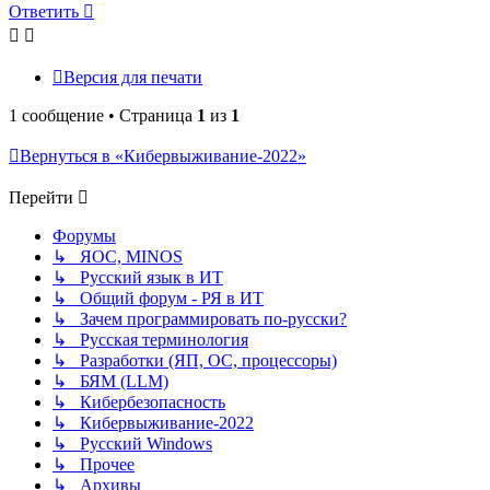
началу
Ответить
Версия для печати
1 сообщение • Страница
1
из
1
Вернуться в «Кибервыживание-2022»
Перейти
Форумы
↳ ЯОС, MINOS
↳ Русский язык в ИТ
↳ Общий форум - РЯ в ИТ
↳ Зачем программировать по-русски?
↳ Русская терминология
↳ Разработки (ЯП, ОС, процессоры)
↳ БЯМ (LLM)
↳ Кибербезопасность
↳ Кибервыживание-2022
↳ Русский Windows
↳ Прочее
↳ Архивы