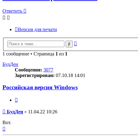
Ответить
Версия для печати
Расширенный
Поиск
поиск
1 сообщение • Страница
1
из
1
БудДен
Сообщения:
3077
Зарегистрирован:
07.10.18 14:01
Российская версия Windows
Цитата
Сообщение
БудДен
»
11.04.22 10:26
Вот.
Вернуться
к