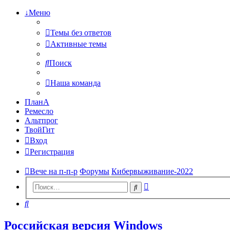
↓Меню
Темы без ответов
Активные темы
Поиск
Наша команда
ПланА
Ремесло
Альтпрог
ТвойГит
Вход
Регистрация
Вече на п-п-р
Форумы
Кибервыживание-2022
Расширенный
Поиск
поиск
Поиск
Российская версия Windows