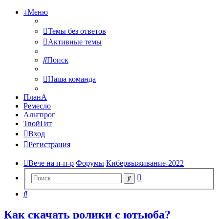
↓Меню
Темы без ответов
Активные темы
Поиск
Наша команда
ПланА
Ремесло
Альтпрог
ТвойГит
Вход
Регистрация
Вече на п-п-р
Форумы
Кибервыживание-2022
Расширенный
Поиск
поиск
Поиск
Как скачать ролики с ютьюба?