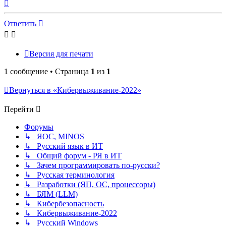
Вернуться
к
началу
Ответить
Версия для печати
1 сообщение • Страница
1
из
1
Вернуться в «Кибервыживание-2022»
Перейти
Форумы
↳ ЯОС, MINOS
↳ Русский язык в ИТ
↳ Общий форум - РЯ в ИТ
↳ Зачем программировать по-русски?
↳ Русская терминология
↳ Разработки (ЯП, ОС, процессоры)
↳ БЯМ (LLM)
↳ Кибербезопасность
↳ Кибервыживание-2022
↳ Русский Windows