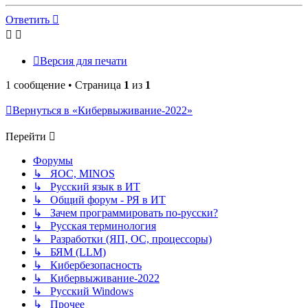
к
началу
Ответить
Версия для печати
1 сообщение • Страница
1
из
1
Вернуться в «Кибервыживание-2022»
Перейти
Форумы
↳ ЯОС, MINOS
↳ Русский язык в ИТ
↳ Общий форум - РЯ в ИТ
↳ Зачем программировать по-русски?
↳ Русская терминология
↳ Разработки (ЯП, ОС, процессоры)
↳ БЯМ (LLM)
↳ Кибербезопасность
↳ Кибервыживание-2022
↳ Русский Windows
↳ Прочее