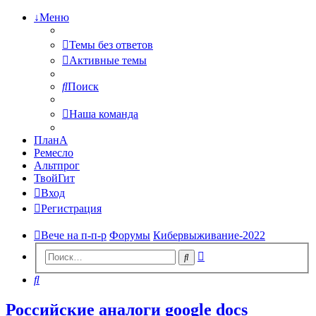
↓Меню
Темы без ответов
Активные темы
Поиск
Наша команда
ПланА
Ремесло
Альтпрог
ТвойГит
Вход
Регистрация
Вече на п-п-р
Форумы
Кибервыживание-2022
Расширенный
Поиск
поиск
Поиск
Российские аналоги google docs