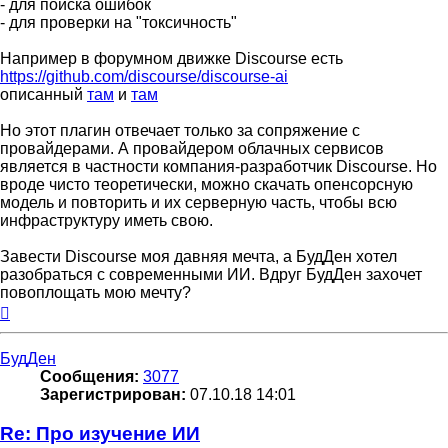
- для поиска ошибок
- для проверки на "токсичность"
Например в форумном движке Discourse есть
https://github.com/discourse/discourse-ai
описанный
там
и
там
Но этот плагин отвечает только за сопряжение с
провайдерами. А провайдером облачных сервисов
является в частности компания-разработчик Discourse. Но
вроде чисто теоретически, можно скачать опенсорсную
модель и повторить и их серверную часть, чтобы всю
инфраструктуру иметь свою.
Завести Discourse моя давняя мечта, а БудДен хотел
разобраться с современными ИИ. Вдруг БудДен захочет
повоплощать мою мечту?
Вернуться
к
началу
БудДен
Сообщения:
3077
Зарегистрирован:
07.10.18 14:01
Re: Про изучение ИИ