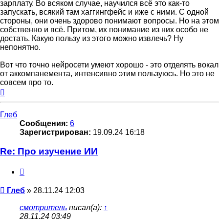
зарплату. Во всяком случае, научился всё это как-то
запускать, всякий там хаггингфейс и иже с ними. С одной
стороны, они очень здорово понимают вопросы. Но на этом
собственно и всё. Притом, их понимание из них особо не
достать. Какую пользу из этого можно извлечь? Ну
непонятно.
Вот что точно нейросети умеют хорошо - это отделять вокал
от аккомпанемента, интенсивно этим пользуюсь. Но это не
совсем про то.
Вернуться
к
началу
Глеб
Сообщения:
6
Зарегистрирован:
19.09.24 16:18
Re: Про изучение ИИ
Цитата
Сообщение
Глеб
»
28.11.24 12:03
смотритель
писал(а):
↑
28.11.24 03:49