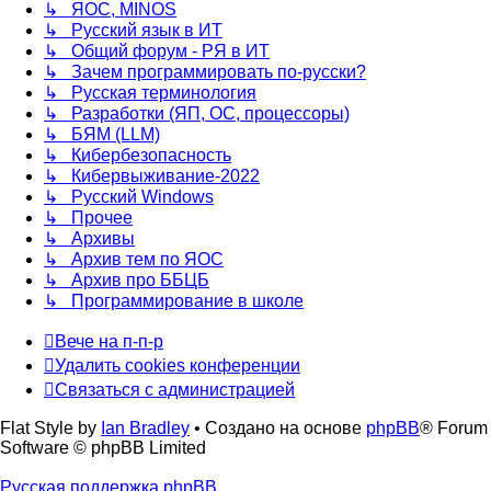
↳ ЯОС, MINOS
↳ Русский язык в ИТ
↳ Общий форум - РЯ в ИТ
↳ Зачем программировать по-русски?
↳ Русская терминология
↳ Разработки (ЯП, ОС, процессоры)
↳ БЯМ (LLM)
↳ Кибербезопасность
↳ Кибервыживание-2022
↳ Русский Windows
↳ Прочее
↳ Архивы
↳ Архив тем по ЯОС
↳ Архив про ББЦБ
↳ Программирование в школе
Вече на п-п-р
Удалить cookies конференции
Связаться с администрацией
Flat Style by
Ian Bradley
• Создано на основе
phpBB
® Forum
Software © phpBB Limited
Русская поддержка phpBB