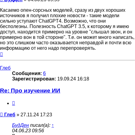
Касаемо опен-сорсных моделей, сразу из двух хороших
источников я получил плохие новости - такие модели
сильно уступают ChatGPT4. Возможно, что они
бесполезны. Полезность ChatGPT 3.5, к которому я имею
доступ, находится примерно на уровне "слышал звон, и он
примерно вон в той стороне". Т.е. он может много написать,
но это слишком часто оказывается неправдой и почти всю
информацию от него надо перепроверять.
Вернуться
к
началу
Глеб
Сообщения:
6
Зарегистрирован:
19.09.24 16:18
Re: Про изучение ИИ
Цитата
Сообщение
Глеб
»
27.11.24 17:23
БудДен
писал(а):
↑
04.06.23 09:56