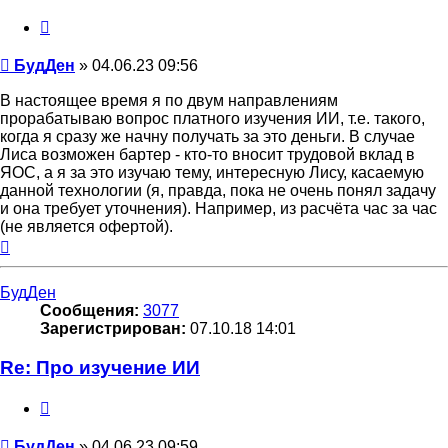
Цитата
Сообщение
БудДен
»
04.06.23 09:56
В настоящее время я по двум направлениям
прорабатываю вопрос платного изучения ИИ, т.е. такого,
когда я сразу же начну получать за это деньги. В случае
Лиса возможен бартер - кто-то вносит трудовой вклад в
ЯОС, а я за это изучаю тему, интересную Лису, касаемую
данной технологии (я, правда, пока не очень понял задачу
и она требует уточнения). Например, из расчёта час за час
(не является офертой).
Вернуться
к
началу
БудДен
Сообщения:
3077
Зарегистрирован:
07.10.18 14:01
Re: Про изучение ИИ
Цитата
Сообщение
БудДен
»
04.06.23 09:59