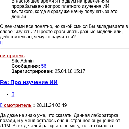
В настоящее время я по двум направлениям
прорабатываю вопрос платного изучения ИИ,
т.е. такого, когда я сразу же начну получать за это
деньги
С деньгами все понятно, но какой смысл Вы вкладываете в
слово "изучать"? Просто сравнивать разные модели или,
действительно, чему-то научиться?
Вернуться
к
началу
смотритель
Site Admin
Сообщения:
56
Зарегистрирован:
25.04.18 15:17
Re: Про изучение ИИ
Цитата
Сообщение
смотритель
»
28.11.24 03:49
Да даже не знаю уже, что сказать. Данная лабораторка
позади, и у меня осталось очень странное ощущение от
ЛЛМ. Всех деталей раскрыть не могу, т.к. это было за