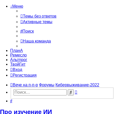
↓Меню
Темы без ответов
Активные темы
Поиск
Наша команда
ПланА
Ремесло
Альтпрог
ТвойГит
Вход
Регистрация
Вече на п-п-р
Форумы
Кибервыживание-2022
Расширенный
Поиск
поиск
Поиск
Про изучение ИИ