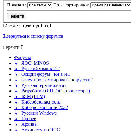
Показать:
Поле сортировки:
12 тем • Страница
1
из
1
Вернуться к списку форумов
Перейти
Форумы
↳ ЯОС, MINOS
↳ Русский язык в ИТ
↳ Общий форум - РЯ в ИТ
↳ Зачем программировать по-русски?
↳ Русская терминология
↳ Разработки (ЯП, ОС, процессоры)
↳ БЯМ (LLM)
↳ Кибербезопасность
↳ Кибервыживание-2022
↳ Русский Windows
↳ Прочее
↳ Архивы
↳ Архив тем по ЯОС