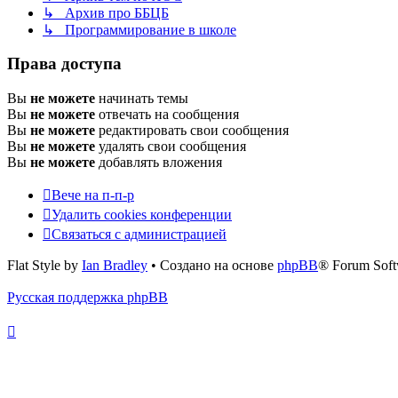
↳ Архив про ББЦБ
↳ Программирование в школе
Права доступа
Вы
не можете
начинать темы
Вы
не можете
отвечать на сообщения
Вы
не можете
редактировать свои сообщения
Вы
не можете
удалять свои сообщения
Вы
не можете
добавлять вложения
Вече на п-п-р
Удалить cookies конференции
Связаться с администрацией
Flat Style by
Ian Bradley
• Создано на основе
phpBB
® Forum Soft
Русская поддержка phpBB