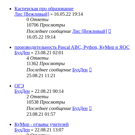
Касперская про образование
Лис [Вежливый]
» 16.05.22 19:14
0
Ответы
10706
Просмотры
Последнее сообщение
Лис [Вежливый]
16.05.22 19:14
производительность Pascal ABC, Python, КуМир и ЯОС
БудДен
» 23.08.21 02:01
4
Ответы
11362
Просмотры
Последнее сообщение
БудДен
25.08.21 11:21
ОГЭ
БудДен
» 22.08.21 00:14
2
Ответы
10538
Просмотры
Последнее сообщение
БудДен
23.08.21 01:57
КуМир - отзывы учителей
БудДен
» 22.08.21 13:07