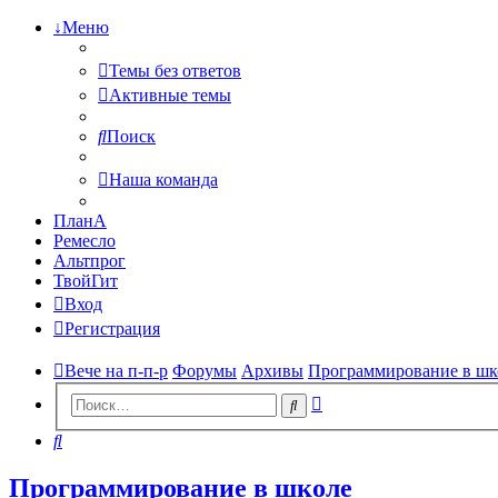
↓Меню
Темы без ответов
Активные темы
Поиск
Наша команда
ПланА
Ремесло
Альтпрог
ТвойГит
Вход
Регистрация
Вече на п-п-р
Форумы
Архивы
Программирование в шк
Расширенный
Поиск
поиск
Поиск
Программирование в школе