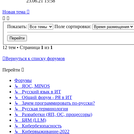
23.06.21 15:58
Новая тема
Показать:
Поле сортировки:
12 тем • Страница
1
из
1
Вернуться к списку форумов
Перейти
Форумы
↳ ЯОС, MINOS
↳ Русский язык в ИТ
↳ Общий форум - РЯ в ИТ
↳ Зачем программировать по-русски?
↳ Русская терминология
↳ Разработки (ЯП, ОС, процессоры)
↳ БЯМ (LLM)
↳ Кибербезопасность
↳ Кибервыживание-2022