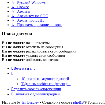
↳ Русский Windows
↳ Прочее
↳ Архивы
↳ Архив тем по ЯОС
↳ Архив про ББЦБ
↳ Программирование в школе
Права доступа
Вы
не можете
начинать темы
Вы
не можете
отвечать на сообщения
Вы
не можете
редактировать свои сообщения
Вы
не можете
удалять свои сообщения
Вы
не можете
добавлять вложения
Вече на п-п-р
Связаться с администрацией
Удалить cookies конференции
Удалить cookies конференции
Связаться с администрацией
Flat Style by
Ian Bradley
• Создано на основе
phpBB
® Forum Soft