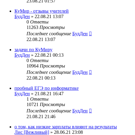
23.08.21 01:57
КуМир - отзывы учителей
БудДен
» 22.08.21 13:07
0
Ответы
11263
Просмотры
Последнее сообщение
БудДен
22.08.21 13:07
задачи по КуМиру
БудДен
» 22.08.21 00:13
0
Ответы
10964
Просмотры
Последнее сообщение
БудДен
22.08.21 00:13
пробный ЕГЭ по информатике
БудДен
» 21.08.21 16:47
1
Ответы
10721
Просмотры
Последнее сообщение
БудДен
21.08.21 21:46
о том, как низкие зарплаты влияют на результаты
Лис [Вежливый]
» 28.06.21 23:08