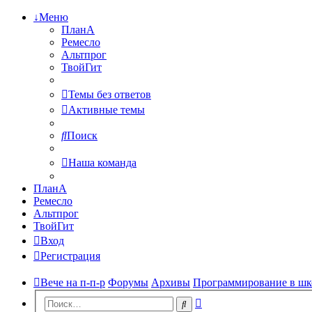
↓Меню
ПланА
Ремесло
Альтпрог
ТвойГит
Темы без ответов
Активные темы
Поиск
Наша команда
ПланА
Ремесло
Альтпрог
ТвойГит
Вход
Регистрация
Вече на п-п-р
Форумы
Архивы
Программирование в шк
Расширенный
Поиск