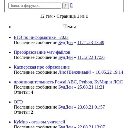
Расширенный
Поиск
поиск
12 тем • Страница
1
из
1
Темы
ЕГЭ по информатике - 2023
Последнее сообщение
БудДен
«
11.11.23 13:49
Преобразование wav-файлов
Последнее сообщение
БудДен
«
11.12.22 17:56
Касперская про образование
Последнее сообщение
Лис [Вежливый]
«
16.05.22 19:14
производительность Pascal ABC, Python, КуМир и ЯОС
Последнее сообщение
БудДен
«
25.08.21 11:21
Ответы:
4
ОГЭ
Последнее сообщение
БудДен
«
23.08.21 01:57
Ответы:
2
КуМир - отзывы учителей
Последнее сообщение
БудДен
«
22.08.21 13:07