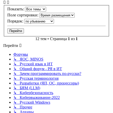
Показать:
Поле сортировки:
Порядок:
12 тем • Страница
1
из
1
Перейти
Форумы
↳ ЯОС, MINOS
↳ Русский язык в ИТ
↳ Общий форум - РЯ в ИТ
↳ Зачем программировать по-русски?
↳ Русская терминология
↳ Разработки (ЯП, ОС, процессоры)
↳ БЯМ (LLM)
↳ Кибербезопасность
↳ Кибервыживание-2022
↳ Русский Windows
↳ Прочее
↳ Архивы