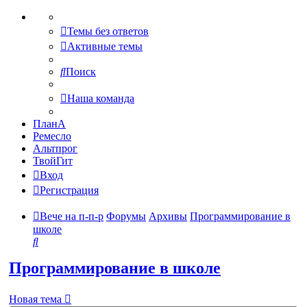
Темы без ответов
Активные темы
Поиск
Наша команда
ПланА
Ремесло
Альтпрог
ТвойГит
Вход
Регистрация
Вече на п-п-р
Форумы
Архивы
Программирование в
школе
Поиск
Программирование в школе
Новая тема