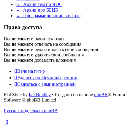
↳ Архив тем по ЯОС
↳ Архив про ББЦБ
↳ Программирование в школе
Права доступа
Вы
не можете
начинать темы
Вы
не можете
отвечать на сообщения
Вы
не можете
редактировать свои сообщения
Вы
не можете
удалять свои сообщения
Вы
не можете
добавлять вложения
Вече на п-п-р
Удалить cookies конференции
Связаться с администрацией
Flat Style by
Ian Bradley
• Создано на основе
phpBB
® Forum
Software © phpBB Limited
Русская поддержка phpBB