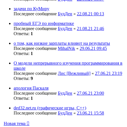
задачи по КуМиру
Последнее сообщение
БудДен
«
22.08.21 00:13
пробный ЕГЭ по информатике
Последнее сообщение
БудДен
«
21.08.21 21:46
Ответы:
1
о том, как низкие зарплаты влияют на результаты
Последнее сообщение
MihalNik
«
29.06.21 09:45
Ответы:
1
О модели непрерывного изучения программирования в
школе
Последнее сообщение
Лис [Вежливый]
«
27.06.21 23:19
Ответы:
9
апология Паскаля
Последнее сообщение
БудДен
«
27.06.21 23:00
Ответы:
1
ded32.net.ru (графические игры, С++)
Последнее сообщение
БудДен
«
23.06.21 15:58
Новая тема