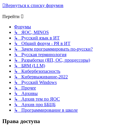
Вернуться к списку форумов
Перейти
Форумы
↳ ЯОС, MINOS
↳ Русский язык в ИТ
↳ Общий форум - РЯ в ИТ
↳ Зачем программировать по-русски?
↳ Русская терминология
↳ Разработки (ЯП, ОС, процессоры)
↳ БЯМ (LLM)
↳ Кибербезопасность
↳ Кибервыживание-2022
↳ Русский Windows
↳ Прочее
↳ Архивы
↳ Архив тем по ЯОС
↳ Архив про ББЦБ
↳ Программирование в школе
Права доступа