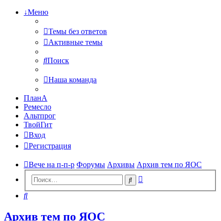
↓Меню
Темы без ответов
Активные темы
Поиск
Наша команда
ПланА
Ремесло
Альтпрог
ТвойГит
Вход
Регистрация
Вече на п-п-р
Форумы
Архивы
Архив тем по ЯОС
Расширенный
Поиск
поиск
Поиск
Архив тем по ЯОС