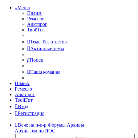
↓Меню
ПланА
Ремесло
Альтпрог
ТвойГит
Темы без ответов
Активные темы
Поиск
Наша команда
ПланА
Ремесло
Альтпрог
ТвойГит
Вход
Регистрация
Вече на п-п-р
Форумы
Архивы
Архив тем по ЯОС