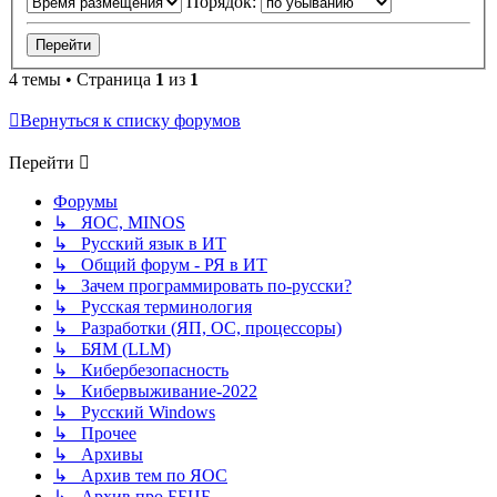
Порядок:
4 темы • Страница
1
из
1
Вернуться к списку форумов
Перейти
Форумы
↳ ЯОС, MINOS
↳ Русский язык в ИТ
↳ Общий форум - РЯ в ИТ
↳ Зачем программировать по-русски?
↳ Русская терминология
↳ Разработки (ЯП, ОС, процессоры)
↳ БЯМ (LLM)
↳ Кибербезопасность
↳ Кибервыживание-2022
↳ Русский Windows
↳ Прочее
↳ Архивы
↳ Архив тем по ЯОС
↳ Архив про ББЦБ