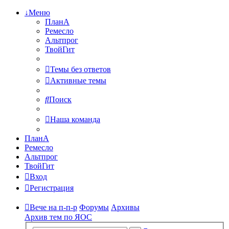
↓Меню
ПланА
Ремесло
Альтпрог
ТвойГит
Темы без ответов
Активные темы
Поиск
Наша команда
ПланА
Ремесло
Альтпрог
ТвойГит
Вход
Регистрация
Вече на п-п-р
Форумы
Архивы
Архив тем по ЯОС