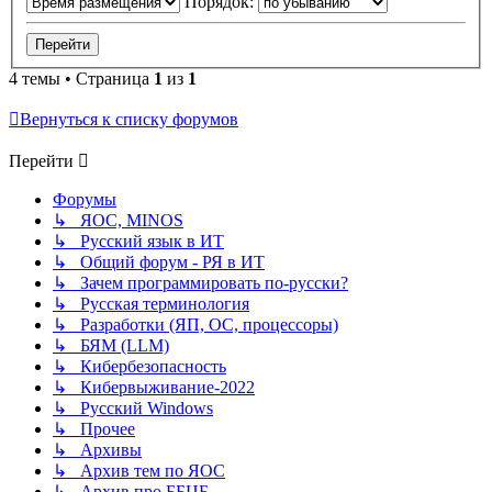
Порядок:
4 темы • Страница
1
из
1
Вернуться к списку форумов
Перейти
Форумы
↳ ЯОС, MINOS
↳ Русский язык в ИТ
↳ Общий форум - РЯ в ИТ
↳ Зачем программировать по-русски?
↳ Русская терминология
↳ Разработки (ЯП, ОС, процессоры)
↳ БЯМ (LLM)
↳ Кибербезопасность
↳ Кибервыживание-2022
↳ Русский Windows
↳ Прочее
↳ Архивы
↳ Архив тем по ЯОС
↳ Архив про ББЦБ