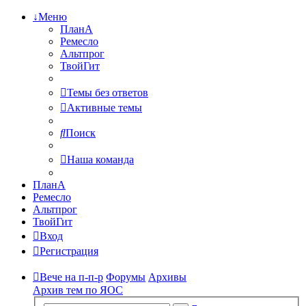
↓Меню
ПланА
Ремесло
Альтпрог
ТвойГит
Темы без ответов
Активные темы
Поиск
Наша команда
ПланА
Ремесло
Альтпрог
ТвойГит
Вход
Регистрация
Вече на п-п-р
Форумы
Архивы
Архив тем по ЯОС