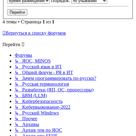
Порядок:
4 темы • Страница
1
из
1
Вернуться к списку форумов
Перейти
Форумы
↳ ЯОС, MINOS
↳ Русский язык в ИТ
↳ Общий форум - РЯ в ИТ
↳ Зачем программировать по-русски?
↳ Русская терминология
↳ Разработки (ЯП, ОС, процессоры)
↳ БЯМ (LLM)
↳ Кибербезопасность
↳ Кибервыживание-2022
↳ Русский Windows
↳ Прочее
↳ Архивы
↳ Архив тем по ЯОС
↳ Архив про ББЦБ