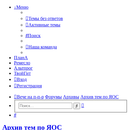
↓Меню
Темы без ответов
Активные темы
Поиск
Наша команда
ПланА
Ремесло
Альтпрог
ТвойГит
Вход
Регистрация
Вече на п-п-р
Форумы
Архивы
Архив тем по ЯОС
Расширенный
Поиск
поиск
Поиск
Архив тем по ЯОС