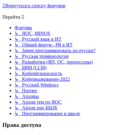
Вернуться к списку форумов
Перейти
Форумы
↳ ЯОС, MINOS
↳ Русский язык в ИТ
↳ Общий форум - РЯ в ИТ
↳ Зачем программировать по-русски?
↳ Русская терминология
↳ Разработки (ЯП, ОС, процессоры)
↳ БЯМ (LLM)
↳ Кибербезопасность
↳ Кибервыживание-2022
↳ Русский Windows
↳ Прочее
↳ Архивы
↳ Архив тем по ЯОС
↳ Архив про ББЦБ
↳ Программирование в школе
Права доступа