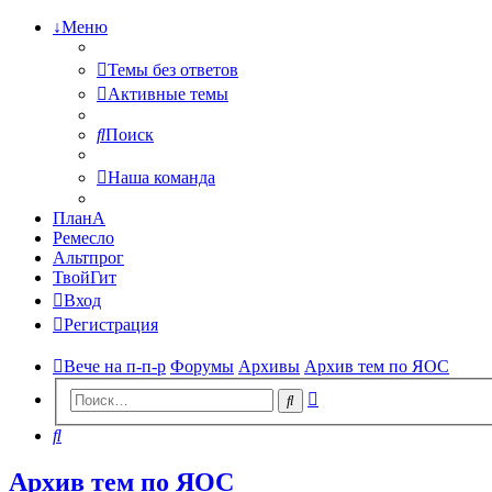
↓Меню
Темы без ответов
Активные темы
Поиск
Наша команда
ПланА
Ремесло
Альтпрог
ТвойГит
Вход
Регистрация
Вече на п-п-р
Форумы
Архивы
Архив тем по ЯОС
Расширенный
Поиск
поиск
Поиск
Архив тем по ЯОС