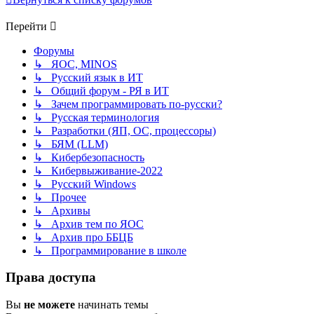
Перейти
Форумы
↳ ЯОС, MINOS
↳ Русский язык в ИТ
↳ Общий форум - РЯ в ИТ
↳ Зачем программировать по-русски?
↳ Русская терминология
↳ Разработки (ЯП, ОС, процессоры)
↳ БЯМ (LLM)
↳ Кибербезопасность
↳ Кибервыживание-2022
↳ Русский Windows
↳ Прочее
↳ Архивы
↳ Архив тем по ЯОС
↳ Архив про ББЦБ
↳ Программирование в школе
Права доступа
Вы
не можете
начинать темы