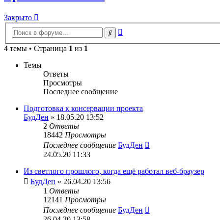
Закрыто
Расширенный
Поиск
поиск
4 темы • Страница
1
из
1
Темы
Ответы
Просмотры
Последнее сообщение
Подготовка к консервации проекта
БудДен
» 18.05.20 13:52
2
Ответы
18442
Просмотры
Последнее сообщение
БудДен
24.05.20 11:33
Из светлого прошлого, когда ещё работал веб-браузер
БудДен
» 26.04.20 13:56
1
Ответы
12141
Просмотры
Последнее сообщение
БудДен
26.04.20 13:58