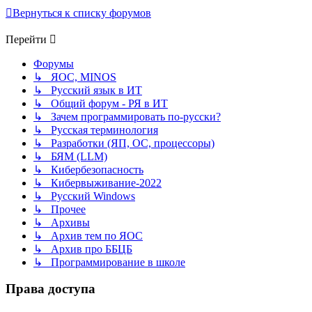
Вернуться к списку форумов
Перейти
Форумы
↳ ЯОС, MINOS
↳ Русский язык в ИТ
↳ Общий форум - РЯ в ИТ
↳ Зачем программировать по-русски?
↳ Русская терминология
↳ Разработки (ЯП, ОС, процессоры)
↳ БЯМ (LLM)
↳ Кибербезопасность
↳ Кибервыживание-2022
↳ Русский Windows
↳ Прочее
↳ Архивы
↳ Архив тем по ЯОС
↳ Архив про ББЦБ
↳ Программирование в школе
Права доступа