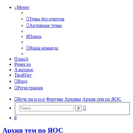
↓Меню
Темы без ответов
Активные темы
Поиск
Наша команда
ПланА
Ремесло
Альтпрог
ТвойГит
Вход
Регистрация
Вече на п-п-р
Форумы
Архивы
Архив тем по ЯОС
Расширенный
Поиск
поиск
Поиск
Архив тем по ЯОС