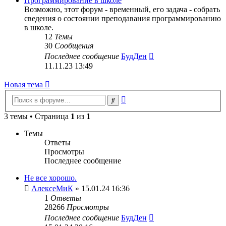
Программирование в школе
Возможно, этот форум - временный, его задача - собрать
сведения о состоянии преподавания программированию
в школе.
12
Темы
30
Сообщения
Перейти
Последнее сообщение
БудДен
к
11.11.23 13:49
последнему
сообщению
Новая тема
Расширенный
Поиск
поиск
3 темы • Страница
1
из
1
Темы
Ответы
Просмотры
Последнее сообщение
Не все хорошо.
АлексеМиК
» 15.01.24 16:36
1
Ответы
28266
Просмотры
Последнее сообщение
БудДен