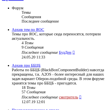
Форум
Темы
Сообщения
Последнее сообщение
Архив тем по ЯОС
Темы про ЯОС, которые сюда переносятся, потеряли
актуальность.
4
Темы
9
Сообщения
Перейти
Последнее сообщение
БудДен
к
24.05.20 11:33
последнему
сообщению
Архив про ББЦБ
Работы по ББЦБ (BlackBoxComponentBuilder) навсегда
прекращены, т.к. A2OS - более интересный для наших
задач вариант Оберон-подобной среды. В этом форуме
хранятся темы про ББЦБ - пригодятся.
18
Темы
57
Сообщения
Перейти
Последнее сообщение
смотритель
к
12.07.19 12:01
последнему
сообщению