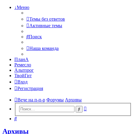
↓Меню
Темы без ответов
Активные темы
Поиск
Наша команда
ПланА
Ремесло
Альтпрог
ТвойГит
Вход
Регистрация
Вече на п-п-р
Форумы
Архивы
Расширенный
Поиск
поиск
Поиск
Архивы