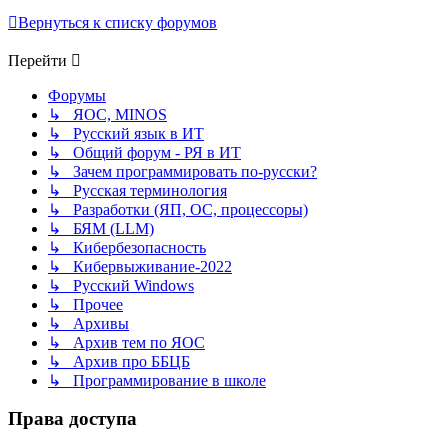
Вернуться к списку форумов
Перейти
Форумы
↳ ЯОС, MINOS
↳ Русский язык в ИТ
↳ Общий форум - РЯ в ИТ
↳ Зачем программировать по-русски?
↳ Русская терминология
↳ Разработки (ЯП, ОС, процессоры)
↳ БЯМ (LLM)
↳ Кибербезопасность
↳ Кибервыживание-2022
↳ Русский Windows
↳ Прочее
↳ Архивы
↳ Архив тем по ЯОС
↳ Архив про ББЦБ
↳ Программирование в школе
Права доступа