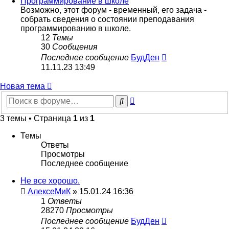
Программирование в школе
Возможно, этот форум - временный, его задача -
собрать сведения о состоянии преподавания
программированию в школе.
12
Темы
30
Сообщения
Перейти
Последнее сообщение
БудДен
к
11.11.23 13:49
последнему
сообщению
Новая тема
Расширенный
Поиск
поиск
3 темы • Страница
1
из
1
Темы
Ответы
Просмотры
Последнее сообщение
Не все хорошо.
АлексеМиК
» 15.01.24 16:36
1
Ответы
28270
Просмотры
Последнее сообщение
БудДен