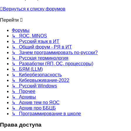
Вернуться к списку форумов
Перейти
Форумы
↳ ЯОС, MINOS
↳ Русский язык в ИТ
↳ Общий форум - РЯ в ИТ
↳ Зачем программировать по-русски?
↳ Русская терминология
↳ Разработки (ЯП, ОС, процессоры)
↳ БЯМ (LLM)
↳ Кибербезопасность
↳ Кибервыживание-2022
↳ Русский Windows
↳ Прочее
↳ Архивы
↳ Архив тем по ЯОС
↳ Архив про ББЦБ
↳ Программирование в школе
Права доступа