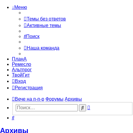
↓Меню
Темы без ответов
Активные темы
Поиск
Наша команда
ПланА
Ремесло
Альтпрог
ТвойГит
Вход
Регистрация
Вече на п-п-р
Форумы
Архивы
Расширенный
Поиск
поиск
Поиск
Архивы