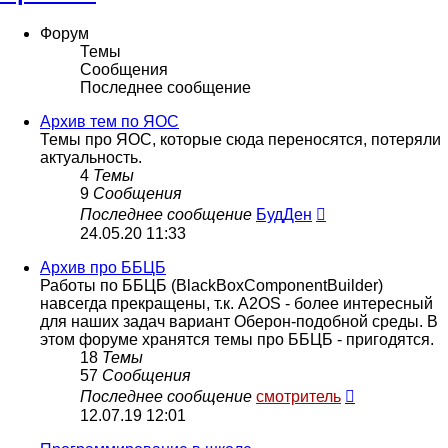
Форум
Темы
Сообщения
Последнее сообщение
Архив тем по ЯОС
Темы про ЯОС, которые сюда переносятся, потеряли
актуальность.
4
Темы
9
Сообщения
Перейти
Последнее сообщение
БудДен
к
24.05.20 11:33
последнему
сообщению
Архив про ББЦБ
Работы по ББЦБ (BlackBoxComponentBuilder)
навсегда прекращены, т.к. A2OS - более интересный
для наших задач вариант Оберон-подобной среды. В
этом форуме хранятся темы про ББЦБ - пригодятся.
18
Темы
57
Сообщения
Перейти
Последнее сообщение
смотритель
к
12.07.19 12:01
последнему
сообщению