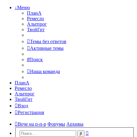
↓Меню
ПланА
Ремесло
Альтпрог
ТвойГит
Темы без ответов
Активные темы
Поиск
Наша команда
ПланА
Ремесло
Альтпрог
ТвойГит
Вход
Регистрация
Вече на п-п-р
Форумы
Архивы
Расширенный
Поиск