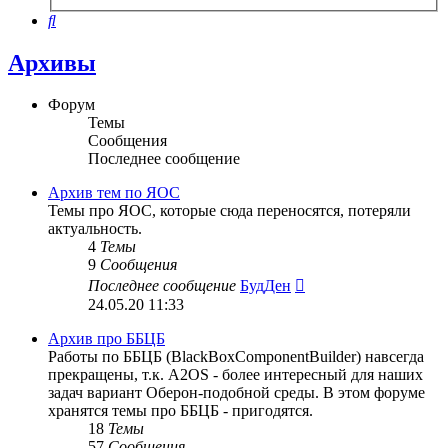
поиск
Поиск
Архивы
Форум
Темы
Сообщения
Последнее сообщение
Архив тем по ЯОС
Темы про ЯОС, которые сюда переносятся, потеряли
актуальность.
4
Темы
9
Сообщения
Перейти
Последнее сообщение
БудДен
к
24.05.20 11:33
последнему
сообщению
Архив про ББЦБ
Работы по ББЦБ (BlackBoxComponentBuilder) навсегда
прекращены, т.к. A2OS - более интересный для наших
задач вариант Оберон-подобной среды. В этом форуме
хранятся темы про ББЦБ - пригодятся.
18
Темы
57
Сообщения