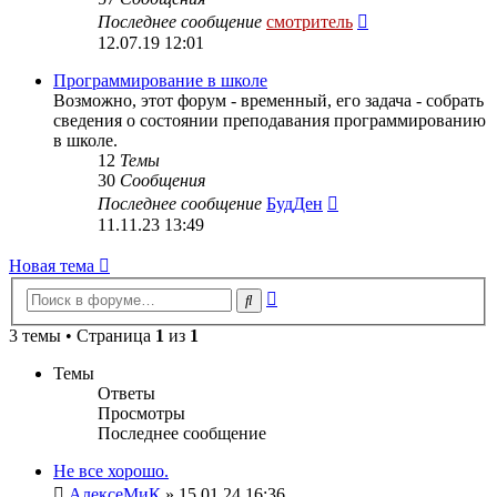
Перейти
Последнее сообщение
смотритель
к
12.07.19 12:01
последнему
сообщению
Программирование в школе
Возможно, этот форум - временный, его задача - собрать
сведения о состоянии преподавания программированию
в школе.
12
Темы
30
Сообщения
Перейти
Последнее сообщение
БудДен
к
11.11.23 13:49
последнему
сообщению
Новая тема
Расширенный
Поиск
поиск
3 темы • Страница
1
из
1
Темы
Ответы
Просмотры
Последнее сообщение
Не все хорошо.
АлексеМиК
» 15.01.24 16:36