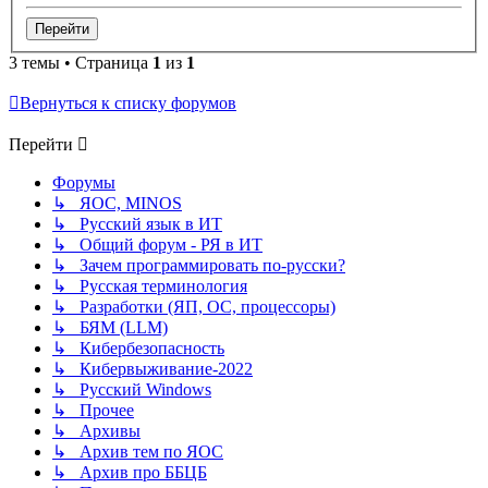
3 темы • Страница
1
из
1
Вернуться к списку форумов
Перейти
Форумы
↳ ЯОС, MINOS
↳ Русский язык в ИТ
↳ Общий форум - РЯ в ИТ
↳ Зачем программировать по-русски?
↳ Русская терминология
↳ Разработки (ЯП, ОС, процессоры)
↳ БЯМ (LLM)
↳ Кибербезопасность
↳ Кибервыживание-2022
↳ Русский Windows
↳ Прочее
↳ Архивы
↳ Архив тем по ЯОС
↳ Архив про ББЦБ