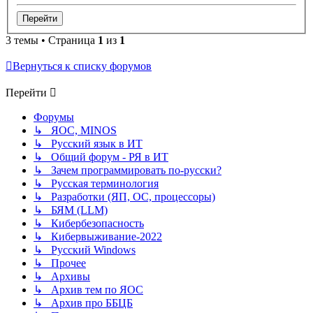
3 темы • Страница
1
из
1
Вернуться к списку форумов
Перейти
Форумы
↳ ЯОС, MINOS
↳ Русский язык в ИТ
↳ Общий форум - РЯ в ИТ
↳ Зачем программировать по-русски?
↳ Русская терминология
↳ Разработки (ЯП, ОС, процессоры)
↳ БЯМ (LLM)
↳ Кибербезопасность
↳ Кибервыживание-2022
↳ Русский Windows
↳ Прочее
↳ Архивы
↳ Архив тем по ЯОС
↳ Архив про ББЦБ