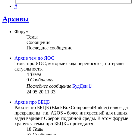
поиск
Поиск
Архивы
Форум
Темы
Сообщения
Последнее сообщение
Архив тем по ЯОС
Темы про ЯОС, которые сюда переносятся, потеряли
актуальность.
4
Темы
9
Сообщения
Перейти
Последнее сообщение
БудДен
к
24.05.20 11:33
последнему
сообщению
Архив про ББЦБ
Работы по ББЦБ (BlackBoxComponentBuilder) навсегда
прекращены, т.к. A2OS - более интересный для наших
задач вариант Оберон-подобной среды. В этом форуме
хранятся темы про ББЦБ - пригодятся.
18
Темы
57
Сообщения