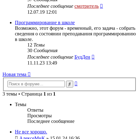
Перейти
Последнее сообщение
смотритель
к
12.07.19 12:01
последнему
сообщению
Программирование в школе
Возможно, этот форум - временный, его задача - собрать
сведения о состоянии преподавания программированию
в школе.
12
Темы
30
Сообщения
Перейти
Последнее сообщение
БудДен
к
11.11.23 13:49
последнему
сообщению
Новая тема
Расширенный
Поиск
поиск
3 темы • Страница
1
из
1
Темы
Ответы
Просмотры
Последнее сообщение
Не все хорошо.
АлексеМиК
» 15.01.24 16:36