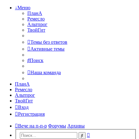
↓Меню
ПланА
Ремесло
Альтпрог
ТвойГит
Темы без ответов
Активные темы
Поиск
Наша команда
ПланА
Ремесло
Альтпрог
ТвойГит
Вход
Регистрация
Вече на п-п-р
Форумы
Архивы
Расширенный
Поиск