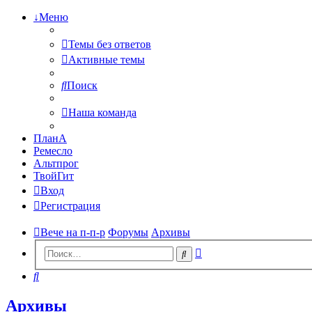
↓Меню
Темы без ответов
Активные темы
Поиск
Наша команда
ПланА
Ремесло
Альтпрог
ТвойГит
Вход
Регистрация
Вече на п-п-р
Форумы
Архивы
Расширенный
Поиск
поиск
Поиск
Архивы