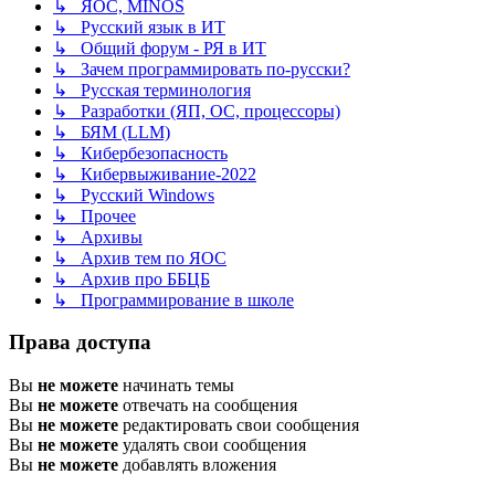
↳ ЯОС, MINOS
↳ Русский язык в ИТ
↳ Общий форум - РЯ в ИТ
↳ Зачем программировать по-русски?
↳ Русская терминология
↳ Разработки (ЯП, ОС, процессоры)
↳ БЯМ (LLM)
↳ Кибербезопасность
↳ Кибервыживание-2022
↳ Русский Windows
↳ Прочее
↳ Архивы
↳ Архив тем по ЯОС
↳ Архив про ББЦБ
↳ Программирование в школе
Права доступа
Вы
не можете
начинать темы
Вы
не можете
отвечать на сообщения
Вы
не можете
редактировать свои сообщения
Вы
не можете
удалять свои сообщения
Вы
не можете
добавлять вложения