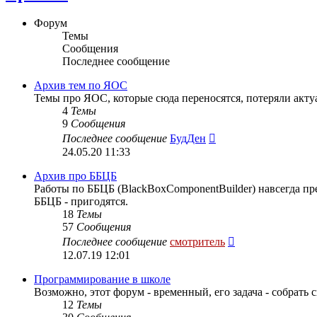
Форум
Темы
Сообщения
Последнее сообщение
Архив тем по ЯОС
Темы про ЯОС, которые сюда переносятся, потеряли акту
4
Темы
9
Сообщения
Перейти
Последнее сообщение
БудДен
к
24.05.20 11:33
последнему
сообщению
Архив про ББЦБ
Работы по ББЦБ (BlackBoxComponentBuilder) навсегда пр
ББЦБ - пригодятся.
18
Темы
57
Сообщения
Перейти
Последнее сообщение
смотритель
к
12.07.19 12:01
последнему
сообщению
Программирование в школе
Возможно, этот форум - временный, его задача - собрать
12
Темы