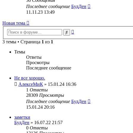
30
Сообщения
Перейти
Последнее сообщение
БудДен
к
11.11.23 13:49
последнему
сообщению
Новая тема
Расширенный
Поиск
поиск
3 темы • Страница
1
из
1
Темы
Ответы
Просмотры
Последнее сообщение
Не все хорошо.
АлексеМиК
» 15.01.24 16:36
1
Ответы
28309
Просмотры
Последнее сообщение
БудДен
15.01.24 20:16
заметки
БудДен
» 16.07.22 21:57
0
Ответы