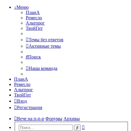
↓Меню
ПланА
Ремесло
Альтпрог
ТвойГит
Темы без ответов
Активные темы
Поиск
Наша команда
ПланА
Ремесло
Альтпрог
ТвойГит
Вход
Регистрация
Вече на п-п-р
Форумы
Архивы
Расширенный
Поиск