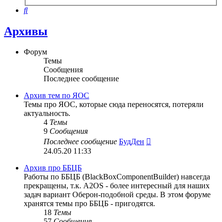
поиск
Поиск
Архивы
Форум
Темы
Сообщения
Последнее сообщение
Архив тем по ЯОС
Темы про ЯОС, которые сюда переносятся, потеряли
актуальность.
4
Темы
9
Сообщения
Перейти
Последнее сообщение
БудДен
к
24.05.20 11:33
последнему
сообщению
Архив про ББЦБ
Работы по ББЦБ (BlackBoxComponentBuilder) навсегда
прекращены, т.к. A2OS - более интересный для наших
задач вариант Оберон-подобной среды. В этом форуме
хранятся темы про ББЦБ - пригодятся.
18
Темы
57
Сообщения