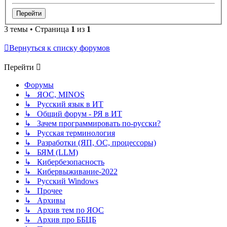
3 темы • Страница
1
из
1
Вернуться к списку форумов
Перейти
Форумы
↳ ЯОС, MINOS
↳ Русский язык в ИТ
↳ Общий форум - РЯ в ИТ
↳ Зачем программировать по-русски?
↳ Русская терминология
↳ Разработки (ЯП, ОС, процессоры)
↳ БЯМ (LLM)
↳ Кибербезопасность
↳ Кибервыживание-2022
↳ Русский Windows
↳ Прочее
↳ Архивы
↳ Архив тем по ЯОС
↳ Архив про ББЦБ