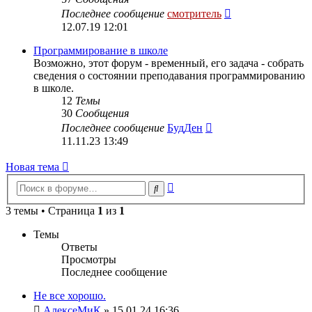
Перейти
Последнее сообщение
смотритель
к
12.07.19 12:01
последнему
сообщению
Программирование в школе
Возможно, этот форум - временный, его задача - собрать
сведения о состоянии преподавания программированию
в школе.
12
Темы
30
Сообщения
Перейти
Последнее сообщение
БудДен
к
11.11.23 13:49
последнему
сообщению
Новая тема
Расширенный
Поиск
поиск
3 темы • Страница
1
из
1
Темы
Ответы
Просмотры
Последнее сообщение
Не все хорошо.
АлексеМиК
» 15.01.24 16:36