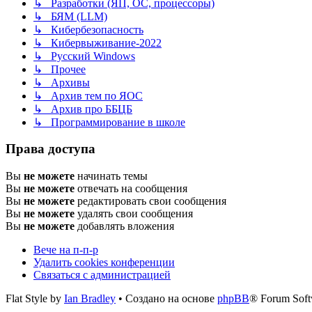
↳ Разработки (ЯП, ОС, процессоры)
↳ БЯМ (LLM)
↳ Кибербезопасность
↳ Кибервыживание-2022
↳ Русский Windows
↳ Прочее
↳ Архивы
↳ Архив тем по ЯОС
↳ Архив про ББЦБ
↳ Программирование в школе
Права доступа
Вы
не можете
начинать темы
Вы
не можете
отвечать на сообщения
Вы
не можете
редактировать свои сообщения
Вы
не можете
удалять свои сообщения
Вы
не можете
добавлять вложения
Вече на п-п-р
Удалить cookies конференции
Связаться с администрацией
Flat Style by
Ian Bradley
• Создано на основе
phpBB
® Forum Soft