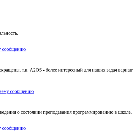
альность.
у сообщению
екращены, т.к. A2OS - более интересный для наших задач вариа
днему сообщению
 сведения о состоянии преподавания программированию в школе.
у сообщению