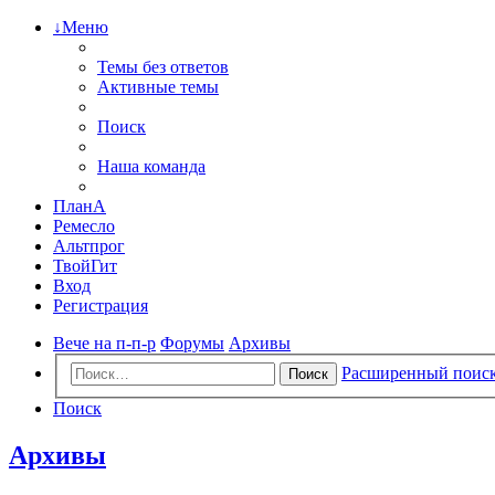
↓Меню
Темы без ответов
Активные темы
Поиск
Наша команда
ПланА
Ремесло
Альтпрог
ТвойГит
Вход
Регистрация
Вече на п-п-р
Форумы
Архивы
Расширенный поис
Поиск
Поиск
Архивы