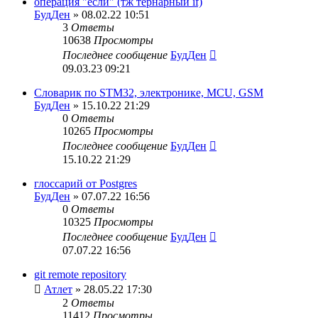
операция "если" (тж тернарный if)
БудДен
» 08.02.22 10:51
3
Ответы
10638
Просмотры
Последнее сообщение
БудДен
09.03.23 09:21
Словарик по STM32, электронике, MCU, GSM
БудДен
» 15.10.22 21:29
0
Ответы
10265
Просмотры
Последнее сообщение
БудДен
15.10.22 21:29
глоссарий от Postgres
БудДен
» 07.07.22 16:56
0
Ответы
10325
Просмотры
Последнее сообщение
БудДен
07.07.22 16:56
git remote repository
Атлет
» 28.05.22 17:30
2
Ответы
11412
Просмотры