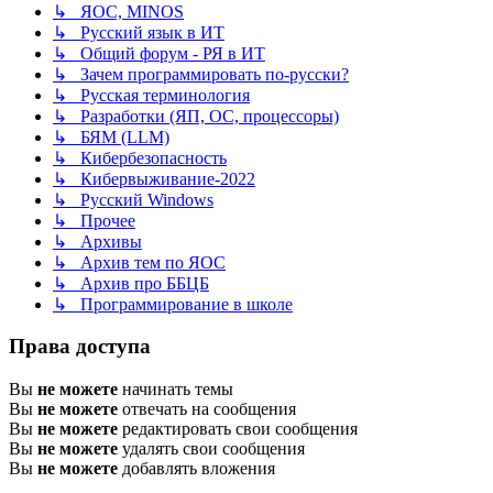
↳ ЯОС, MINOS
↳ Русский язык в ИТ
↳ Общий форум - РЯ в ИТ
↳ Зачем программировать по-русски?
↳ Русская терминология
↳ Разработки (ЯП, ОС, процессоры)
↳ БЯМ (LLM)
↳ Кибербезопасность
↳ Кибервыживание-2022
↳ Русский Windows
↳ Прочее
↳ Архивы
↳ Архив тем по ЯОС
↳ Архив про ББЦБ
↳ Программирование в школе
Права доступа
Вы
не можете
начинать темы
Вы
не можете
отвечать на сообщения
Вы
не можете
редактировать свои сообщения
Вы
не можете
удалять свои сообщения
Вы
не можете
добавлять вложения