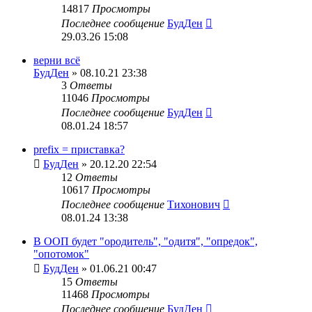
14817
Просмотры
Последнее сообщение
БудДен
29.03.26 15:08
верни всё
БудДен
» 08.10.21 23:38
3
Ответы
11046
Просмотры
Последнее сообщение
БудДен
08.01.24 18:57
prefix = приставка?
БудДен
» 20.12.20 22:54
12
Ответы
10617
Просмотры
Последнее сообщение
Тихонович
08.01.24 13:38
В ООП будет "ородитель", "одитя", "опредок",
"опотомок"
БудДен
» 01.06.21 00:47
15
Ответы
11468
Просмотры
Последнее сообщение
БудДен