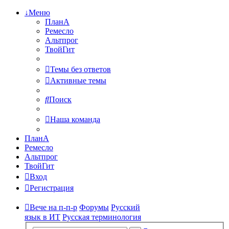
↓Меню
ПланА
Ремесло
Альтпрог
ТвойГит
Темы без ответов
Активные темы
Поиск
Наша команда
ПланА
Ремесло
Альтпрог
ТвойГит
Вход
Регистрация
Вече на п-п-р
Форумы
Русский
язык в ИТ
Русская терминология