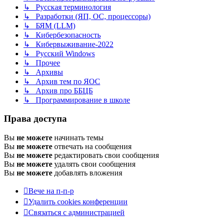
↳ Русская терминология
↳ Разработки (ЯП, ОС, процессоры)
↳ БЯМ (LLM)
↳ Кибербезопасность
↳ Кибервыживание-2022
↳ Русский Windows
↳ Прочее
↳ Архивы
↳ Архив тем по ЯОС
↳ Архив про ББЦБ
↳ Программирование в школе
Права доступа
Вы
не можете
начинать темы
Вы
не можете
отвечать на сообщения
Вы
не можете
редактировать свои сообщения
Вы
не можете
удалять свои сообщения
Вы
не можете
добавлять вложения
Вече на п-п-р
Удалить cookies конференции
Связаться с администрацией