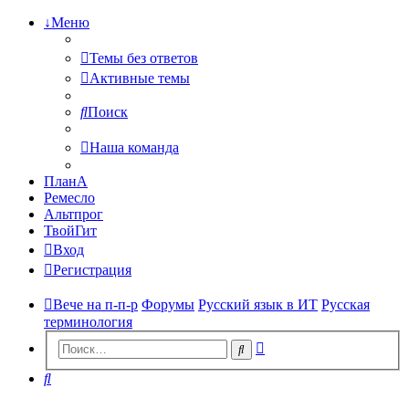
↓Меню
Темы без ответов
Активные темы
Поиск
Наша команда
ПланА
Ремесло
Альтпрог
ТвойГит
Вход
Регистрация
Вече на п-п-р
Форумы
Русский язык в ИТ
Русская
терминология
Расширенный
Поиск
поиск
Поиск