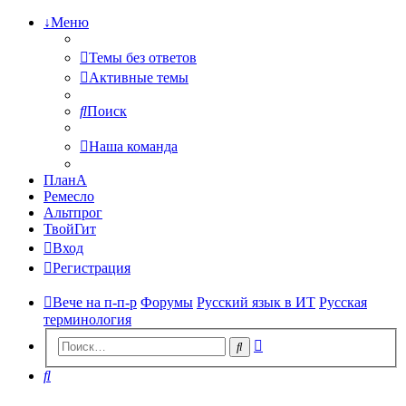
↓Меню
Темы без ответов
Активные темы
Поиск
Наша команда
ПланА
Ремесло
Альтпрог
ТвойГит
Вход
Регистрация
Вече на п-п-р
Форумы
Русский язык в ИТ
Русская
терминология
Расширенный
Поиск
поиск
Поиск