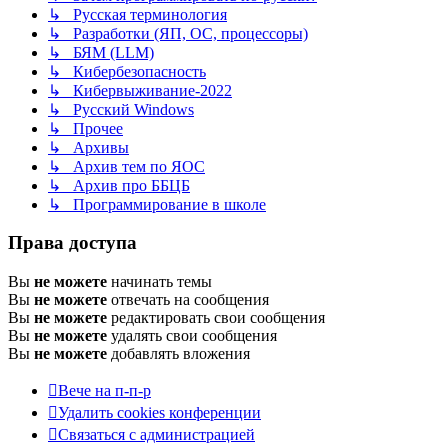
↳ Русская терминология
↳ Разработки (ЯП, ОС, процессоры)
↳ БЯМ (LLM)
↳ Кибербезопасность
↳ Кибервыживание-2022
↳ Русский Windows
↳ Прочее
↳ Архивы
↳ Архив тем по ЯОС
↳ Архив про ББЦБ
↳ Программирование в школе
Права доступа
Вы
не можете
начинать темы
Вы
не можете
отвечать на сообщения
Вы
не можете
редактировать свои сообщения
Вы
не можете
удалять свои сообщения
Вы
не можете
добавлять вложения
Вече на п-п-р
Удалить cookies конференции
Связаться с администрацией