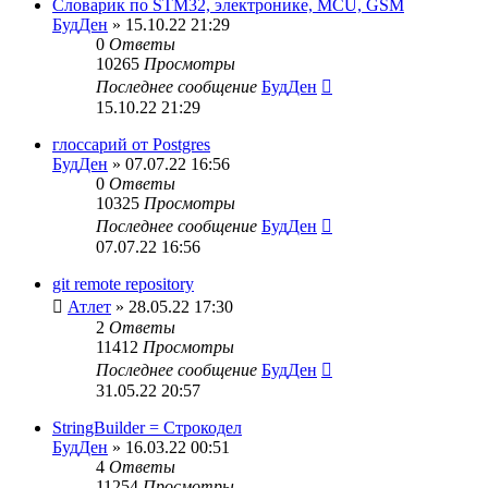
Словарик по STM32, электронике, MCU, GSM
БудДен
» 15.10.22 21:29
0
Ответы
10265
Просмотры
Последнее сообщение
БудДен
15.10.22 21:29
глоссарий от Postgres
БудДен
» 07.07.22 16:56
0
Ответы
10325
Просмотры
Последнее сообщение
БудДен
07.07.22 16:56
git remote repository
Атлет
» 28.05.22 17:30
2
Ответы
11412
Просмотры
Последнее сообщение
БудДен
31.05.22 20:57
StringBuilder = Строкодел
БудДен
» 16.03.22 00:51
4
Ответы
11254
Просмотры