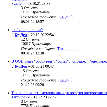
БудДен
» 08.10.21 23:38
3
Ответы
11046
Просмотры
Последнее сообщение
БудДен
08.01.24 18:57
prefix = приставка?
БудДен
» 20.12.20 22:54
12
Ответы
10617
Просмотры
Последнее сообщение
Тихонович
08.01.24 13:38
В ООП будет "ородитель", "одитя", "опредок", "опотомок
БудДен
» 01.06.21 00:47
15
Ответы
11468
Просмотры
Последнее сообщение
БудДен
21.12.23 09:20
Так ли плохи взаимствования и философия построения я
Тихонович
» 12.12.23 22:42
3
Ответы
7756
Просмотры