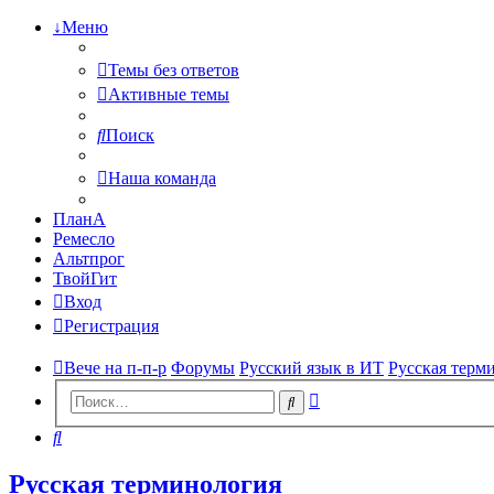
↓Меню
Темы без ответов
Активные темы
Поиск
Наша команда
ПланА
Ремесло
Альтпрог
ТвойГит
Вход
Регистрация
Вече на п-п-р
Форумы
Русский язык в ИТ
Русская терм
Расширенный
Поиск
поиск
Поиск
Русская терминология