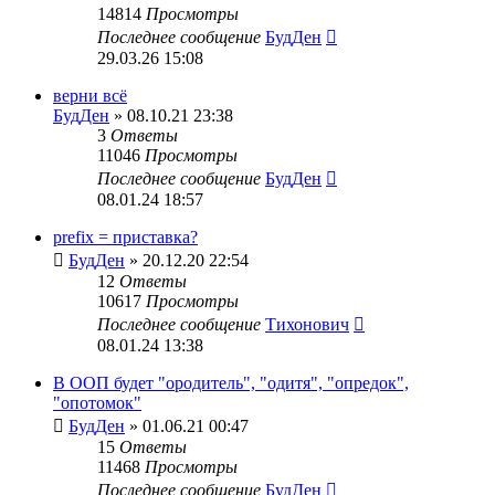
14814
Просмотры
Последнее сообщение
БудДен
29.03.26 15:08
верни всё
БудДен
» 08.10.21 23:38
3
Ответы
11046
Просмотры
Последнее сообщение
БудДен
08.01.24 18:57
prefix = приставка?
БудДен
» 20.12.20 22:54
12
Ответы
10617
Просмотры
Последнее сообщение
Тихонович
08.01.24 13:38
В ООП будет "ородитель", "одитя", "опредок",
"опотомок"
БудДен
» 01.06.21 00:47
15
Ответы
11468
Просмотры
Последнее сообщение
БудДен