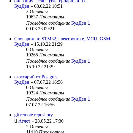
операция "если" (тж тернарный if)
БудДен
» 08.02.22 10:51
3
Ответы
10637
Просмотры
Последнее сообщение
БудДен
09.03.23 09:21
Словарик по STM32, электронике, MCU, GSM
БудДен
» 15.10.22 21:29
0
Ответы
10265
Просмотры
Последнее сообщение
БудДен
15.10.22 21:29
глоссарий от Postgres
БудДен
» 07.07.22 16:56
0
Ответы
10324
Просмотры
Последнее сообщение
БудДен
07.07.22 16:56
git remote repository
Атлет
» 28.05.22 17:30
2
Ответы
11410
Просмотры