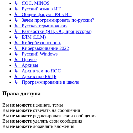
↳ ЯОС, MINOS
↳ Русский язык в ИТ
↳ Общий форум - РЯ в ИТ
↳ Зачем программировать по-русски?
↳ Русская терминология
↳ Разработки (ЯП, ОС, процессоры)
↳ БЯМ (LLM)
↳ Кибербезопасность
↳ Кибервыживание-2022
↳ Русский Windows
↳ Прочее
↳ Архивы
↳ Архив тем по ЯОС
↳ Архив про ББЦБ
↳ Программирование в школе
Права доступа
Вы
не можете
начинать темы
Вы
не можете
отвечать на сообщения
Вы
не можете
редактировать свои сообщения
Вы
не можете
удалять свои сообщения
Вы
не можете
добавлять вложения