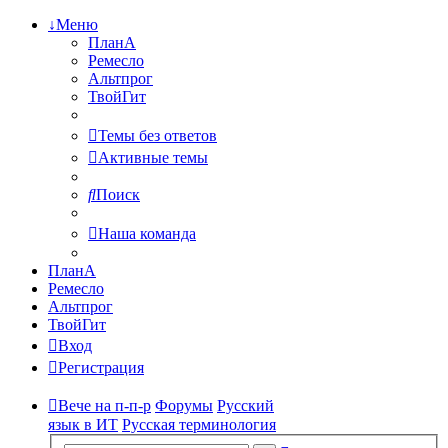
↓Меню
ПланА
Ремесло
Альтпрог
ТвойГит
Темы без ответов
Активные темы
Поиск
Наша команда
ПланА
Ремесло
Альтпрог
ТвойГит
Вход
Регистрация
Вече на п-п-р
Форумы
Русский
язык в ИТ
Русская терминология