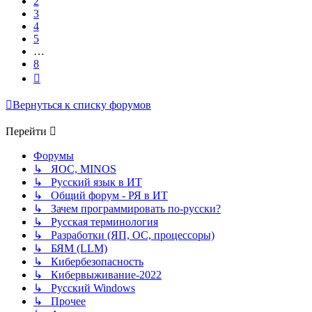
2
3
4
5
…
8
След.
Вернуться к списку форумов
Перейти
Форумы
↳ ЯОС, MINOS
↳ Русский язык в ИТ
↳ Общий форум - РЯ в ИТ
↳ Зачем программировать по-русски?
↳ Русская терминология
↳ Разработки (ЯП, ОС, процессоры)
↳ БЯМ (LLM)
↳ Кибербезопасность
↳ Кибервыживание-2022
↳ Русский Windows
↳ Прочее