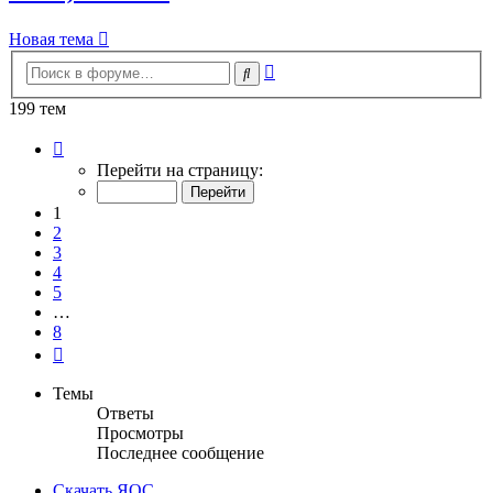
Новая тема
Расширенный
Поиск
поиск
199 тем
Страница
1
Перейти на страницу:
из
8
1
2
3
4
5
…
8
След.
Темы
Ответы
Просмотры
Последнее сообщение
Скачать ЯОС