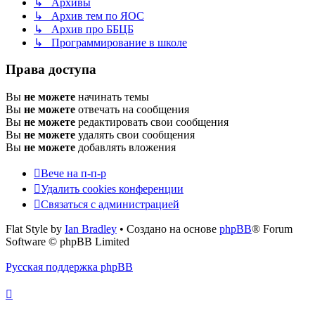
↳ Архивы
↳ Архив тем по ЯОС
↳ Архив про ББЦБ
↳ Программирование в школе
Права доступа
Вы
не можете
начинать темы
Вы
не можете
отвечать на сообщения
Вы
не можете
редактировать свои сообщения
Вы
не можете
удалять свои сообщения
Вы
не можете
добавлять вложения
Вече на п-п-р
Удалить cookies конференции
Связаться с администрацией
Flat Style by
Ian Bradley
• Создано на основе
phpBB
® Forum
Software © phpBB Limited
Русская поддержка phpBB