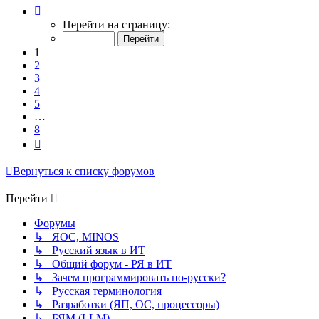
Страница
1
Перейти на страницу:
из
8
1
2
3
4
5
…
8
След.
Вернуться к списку форумов
Перейти
Форумы
↳ ЯОС, MINOS
↳ Русский язык в ИТ
↳ Общий форум - РЯ в ИТ
↳ Зачем программировать по-русски?
↳ Русская терминология
↳ Разработки (ЯП, ОС, процессоры)
↳ БЯМ (LLM)