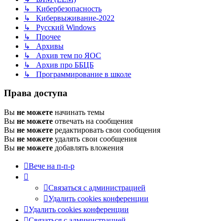
↳ Кибербезопасность
↳ Кибервыживание-2022
↳ Русский Windows
↳ Прочее
↳ Архивы
↳ Архив тем по ЯОС
↳ Архив про ББЦБ
↳ Программирование в школе
Права доступа
Вы
не можете
начинать темы
Вы
не можете
отвечать на сообщения
Вы
не можете
редактировать свои сообщения
Вы
не можете
удалять свои сообщения
Вы
не можете
добавлять вложения
Вече на п-п-р
Связаться с администрацией
Удалить cookies конференции
Удалить cookies конференции
Связаться с администрацией