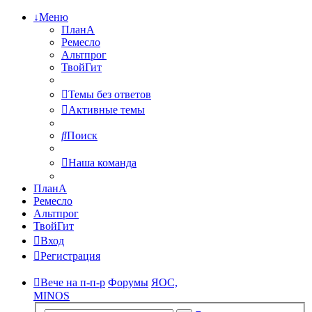
↓Меню
ПланА
Ремесло
Альтпрог
ТвойГит
Темы без ответов
Активные темы
Поиск
Наша команда
ПланА
Ремесло
Альтпрог
ТвойГит
Вход
Регистрация
Вече на п-п-р
Форумы
ЯОС,
MINOS