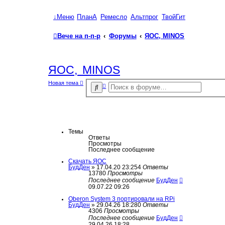
↓Меню
ПланА
Ремесло
Альтпрог
ТвойГит
Вече на п-п-р
Форумы
ЯОС, MINOS
ЯОС, MINOS
Новая тема
Р
П
а
о
с
и
ш
с
и
р
к
е
н
Темы
н
Ответы
ы
Просмотры
й
Последнее сообщение
п
о
Скачать ЯОС
и
БудДен
» 17.04.20 23:25
4
Ответы
с
13780
Просмотры
к
Последнее сообщение
БудДен
09.07.22 09:26
Oberon System 3 портировали на RPi
БудДен
» 29.04.26 18:28
0
Ответы
4306
Просмотры
Последнее сообщение
БудДен
29.04.26 18:28