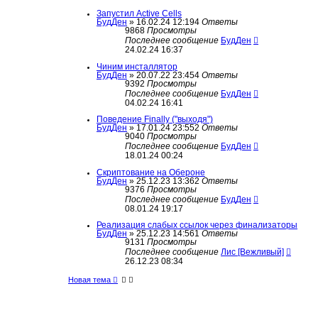
Запустил Active Cells
БудДен
» 16.02.24 12:19
4
Ответы
9868
Просмотры
Последнее сообщение
БудДен
24.02.24 16:37
Чиним инсталлятор
БудДен
» 20.07.22 23:45
4
Ответы
9392
Просмотры
Последнее сообщение
БудДен
04.02.24 16:41
Поведение Finally ("выходя")
БудДен
» 17.01.24 23:55
2
Ответы
9040
Просмотры
Последнее сообщение
БудДен
18.01.24 00:24
Скриптование на Обероне
БудДен
» 25.12.23 13:36
2
Ответы
9376
Просмотры
Последнее сообщение
БудДен
08.01.24 19:17
Реализация слабых ссылок через финализаторы
БудДен
» 25.12.23 14:56
1
Ответы
9131
Просмотры
Последнее сообщение
Лис [Вежливый]
26.12.23 08:34
Новая тема