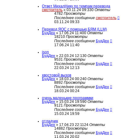
Ответ МихалНику по темпам перевода
смотритель
» 03.11.24 09:33
0
Ответы
4782
Просмотры
Последнее сообщение
смотритель
03.11.24 09:33
Перевод ЯОС с помощью БЯМ (LLM)
БудДен
» 17.06.24 11:40
0
Ответы
18210
Просмотры
Последнее сообщение
БудДен
17.06.24 11:40
json
БудДен
» 22.03.24 12:13
0
Ответы
9531
Просмотры
Последнее сообщение
БудДен
22.03.24 12:13
хвостовой вызов
БудДен
» 18.03.24 00:24
0
Ответы
8892
Просмотры
Последнее сообщение
БудДен
18.03.24 00:24
очень маленькие программки
БудДен
» 15.03.24 19:59
0
Ответы
9121
Просмотры
Последнее сообщение
БудДен
15.03.24 19:59
отладчик
БудДен
» 17.04.23 22:11
24
Ответы
14882
Просмотры
Последнее сообщение
БудДен
11.03.24 20:02