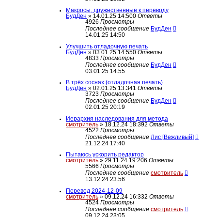
Макросы, дружественные к переводу
БудДен
» 14.01.25 14:50
0
Ответы
4926
Просмотры
Последнее сообщение
БудДен
14.01.25 14:50
Улучшить отладочную печать
БудДен
» 03.01.25 14:55
0
Ответы
4833
Просмотры
Последнее сообщение
БудДен
03.01.25 14:55
В трёх соснах (отладочная печать)
БудДен
» 02.01.25 13:34
1
Ответы
3723
Просмотры
Последнее сообщение
БудДен
02.01.25 20:19
Иерархия наследования для метода
смотритель
» 18.12.24 18:39
2
Ответы
4522
Просмотры
Последнее сообщение
Лис [Вежливый]
21.12.24 17:40
Пытаюсь ускорить редактор
смотритель
» 29.11.24 19:20
6
Ответы
5566
Просмотры
Последнее сообщение
смотритель
13.12.24 23:56
Перевод 2024-12-09
смотритель
» 09.12.24 16:33
2
Ответы
4524
Просмотры
Последнее сообщение
смотритель
09.12.24 23:05