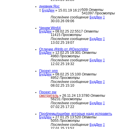
дневник Яос
509
Ответы
БудДен
» 15.01.19 16:27
541097
Просмотры
Последнее сообщение
БудДен
30.03.26 09:06
Чиним Win64
БудДен
» 08.02.25 22:55
17
Ответы
11415
Просмотры
Последнее сообщение
БудДен
13.02.25 19:07
Отличие @Info от @Descriptor
БудДен
» 12.02.25 19:30
1
Ответы
4960
Просмотры
Последнее сообщение
БудДен
12.02.25 19:32
Проект опп
БудДен
» 08.02.25 15:10
0
Ответы
4952
Просмотры
Последнее сообщение
БудДен
08.02.25 15:10
Проект pw
смотритель
» 26.11.24 13:37
80
Ответы
56231
Просмотры
Последнее сообщение
БудДен
07.02.25 17:22
Проблемы/ошибки, которые надо исправить
БудДен
» 27.01.25 13:52
0
Ответы
5055
Просмотры
Последнее сообщение
БудДен
27.01.25 13:52