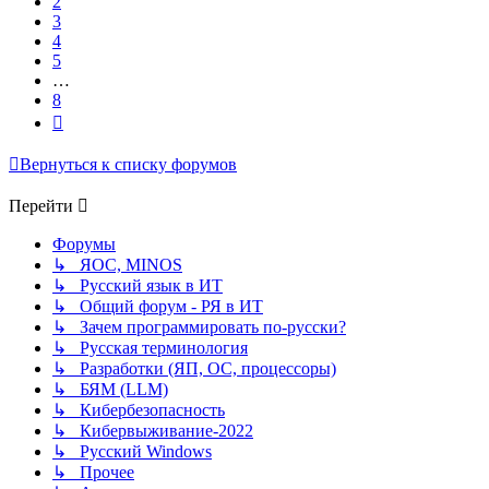
2
3
4
5
…
8
След.
Вернуться к списку форумов
Перейти
Форумы
↳ ЯОС, MINOS
↳ Русский язык в ИТ
↳ Общий форум - РЯ в ИТ
↳ Зачем программировать по-русски?
↳ Русская терминология
↳ Разработки (ЯП, ОС, процессоры)
↳ БЯМ (LLM)
↳ Кибербезопасность
↳ Кибервыживание-2022
↳ Русский Windows
↳ Прочее