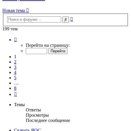
Новая тема
Расширенный
Поиск
поиск
199 тем
Страница
1
Перейти на страницу:
из
8
1
2
3
4
5
…
8
След.
Темы
Ответы
Просмотры
Последнее сообщение
Скачать ЯОС