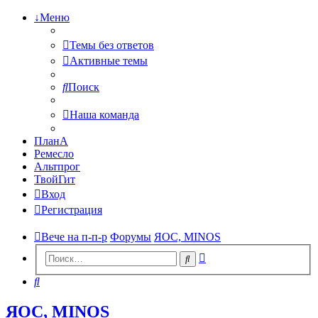
↓Меню
Темы без ответов
Активные темы
Поиск
Наша команда
ПланА
Ремесло
Альтпрог
ТвойГит
Вход
Регистрация
Вече на п-п-р
Форумы
ЯОС, MINOS
Расширенный
Поиск
поиск
Поиск
ЯОС, MINOS