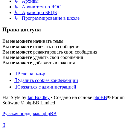
↳ Архивы
↳ Архив тем по ЯОС
↳ Архив про ББЦБ
↳ Программирование в школе
Права доступа
Вы
не можете
начинать темы
Вы
не можете
отвечать на сообщения
Вы
не можете
редактировать свои сообщения
Вы
не можете
удалять свои сообщения
Вы
не можете
добавлять вложения
Вече на п-п-р
Удалить cookies конференции
Связаться с администрацией
Flat Style by
Ian Bradley
• Создано на основе
phpBB
® Forum
Software © phpBB Limited
Русская поддержка phpBB