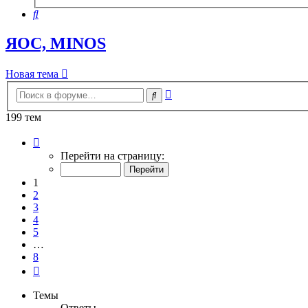
поиск
Поиск
ЯОС, MINOS
Новая тема
Расширенный
Поиск
поиск
199 тем
Страница
1
Перейти на страницу:
из
8
1
2
3
4
5
…
8
След.
Темы
Ответы