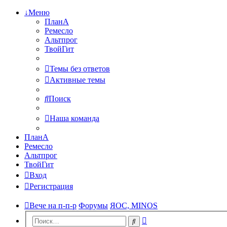
↓Меню
ПланА
Ремесло
Альтпрог
ТвойГит
Темы без ответов
Активные темы
Поиск
Наша команда
ПланА
Ремесло
Альтпрог
ТвойГит
Вход
Регистрация
Вече на п-п-р
Форумы
ЯОС, MINOS
Расширенный
Поиск