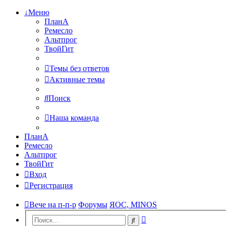
↓Меню
ПланА
Ремесло
Альтпрог
ТвойГит
Темы без ответов
Активные темы
Поиск
Наша команда
ПланА
Ремесло
Альтпрог
ТвойГит
Вход
Регистрация
Вече на п-п-р
Форумы
ЯОС, MINOS
Расширенный
Поиск