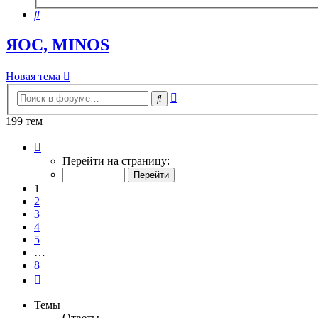
поиск
Поиск
ЯОС, MINOS
Новая тема
Расширенный
Поиск
поиск
199 тем
Страница
1
Перейти на страницу:
из
8
1
2
3
4
5
…
8
След.
Темы
Ответы