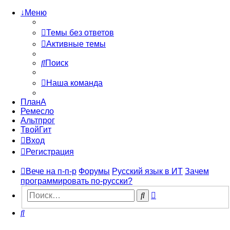
↓Меню
Темы без ответов
Активные темы
Поиск
Наша команда
ПланА
Ремесло
Альтпрог
ТвойГит
Вход
Регистрация
Вече на п-п-р
Форумы
Русский язык в ИТ
Зачем
программировать по-русски?
Расширенный
Поиск
поиск
Поиск