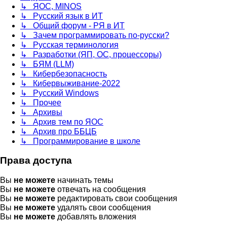
↳ ЯОС, MINOS
↳ Русский язык в ИТ
↳ Общий форум - РЯ в ИТ
↳ Зачем программировать по-русски?
↳ Русская терминология
↳ Разработки (ЯП, ОС, процессоры)
↳ БЯМ (LLM)
↳ Кибербезопасность
↳ Кибервыживание-2022
↳ Русский Windows
↳ Прочее
↳ Архивы
↳ Архив тем по ЯОС
↳ Архив про ББЦБ
↳ Программирование в школе
Права доступа
Вы
не можете
начинать темы
Вы
не можете
отвечать на сообщения
Вы
не можете
редактировать свои сообщения
Вы
не можете
удалять свои сообщения
Вы
не можете
добавлять вложения