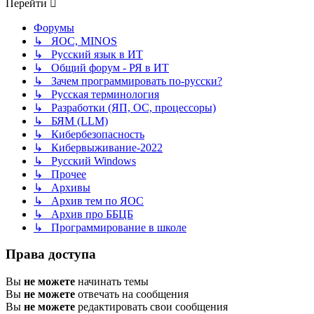
Перейти
Форумы
↳ ЯОС, MINOS
↳ Русский язык в ИТ
↳ Общий форум - РЯ в ИТ
↳ Зачем программировать по-русски?
↳ Русская терминология
↳ Разработки (ЯП, ОС, процессоры)
↳ БЯМ (LLM)
↳ Кибербезопасность
↳ Кибервыживание-2022
↳ Русский Windows
↳ Прочее
↳ Архивы
↳ Архив тем по ЯОС
↳ Архив про ББЦБ
↳ Программирование в школе
Права доступа
Вы
не можете
начинать темы
Вы
не можете
отвечать на сообщения
Вы
не можете
редактировать свои сообщения