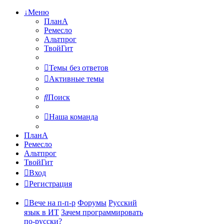
↓Меню
ПланА
Ремесло
Альтпрог
ТвойГит
Темы без ответов
Активные темы
Поиск
Наша команда
ПланА
Ремесло
Альтпрог
ТвойГит
Вход
Регистрация
Вече на п-п-р
Форумы
Русский
язык в ИТ
Зачем программировать
по-русски?