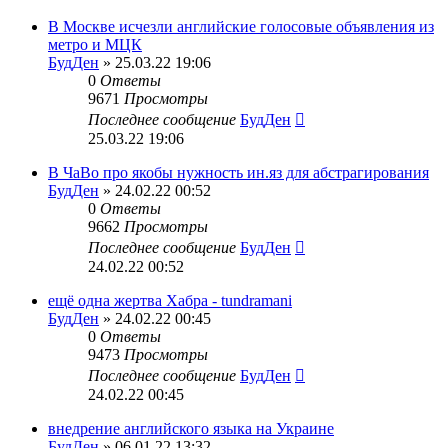
В Москве исчезли английские голосовые объявления из
метро и МЦК
БудДен
» 25.03.22 19:06
0
Ответы
9671
Просмотры
Последнее сообщение
БудДен
25.03.22 19:06
В ЧаВо про якобы нужность ин.яз для абстрагирования
БудДен
» 24.02.22 00:52
0
Ответы
9662
Просмотры
Последнее сообщение
БудДен
24.02.22 00:52
ещё одна жертва Хабра - tundramani
БудДен
» 24.02.22 00:45
0
Ответы
9473
Просмотры
Последнее сообщение
БудДен
24.02.22 00:45
внедрение английского языка на Украине
БудДен
» 06.01.22 13:32