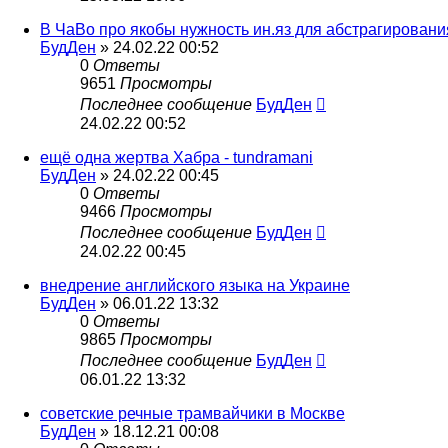
В ЧаВо про якобы нужность ин.яз для абстрагировани
БудДен
» 24.02.22 00:52
0
Ответы
9651
Просмотры
Последнее сообщение
БудДен
24.02.22 00:52
ещё одна жертва Хабра - tundramani
БудДен
» 24.02.22 00:45
0
Ответы
9466
Просмотры
Последнее сообщение
БудДен
24.02.22 00:45
внедрение английского языка на Украине
БудДен
» 06.01.22 13:32
0
Ответы
9865
Просмотры
Последнее сообщение
БудДен
06.01.22 13:32
советские речные трамвайчики в Москве
БудДен
» 18.12.21 00:08