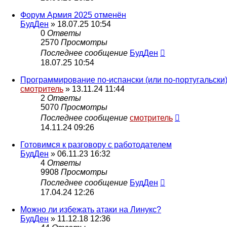
Форум Армия 2025 отменён
БудДен
» 18.07.25 10:54
0
Ответы
2570
Просмотры
Последнее сообщение
БудДен
18.07.25 10:54
Программирование по-испански (или по-португальски
смотритель
» 13.11.24 11:44
2
Ответы
5070
Просмотры
Последнее сообщение
смотритель
14.11.24 09:26
Готовимся к разговору с работодателем
БудДен
» 06.11.23 16:32
4
Ответы
9908
Просмотры
Последнее сообщение
БудДен
17.04.24 12:26
Можно ли избежать атаки на Линукс?
БудДен
» 11.12.18 12:36