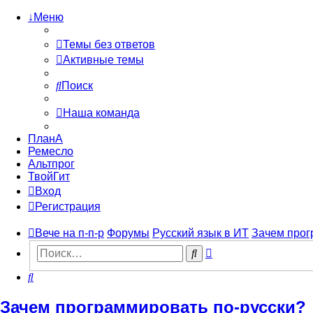
↓Меню
Темы без ответов
Активные темы
Поиск
Наша команда
ПланА
Ремесло
Альтпрог
ТвойГит
Вход
Регистрация
Вече на п-п-р
Форумы
Русский язык в ИТ
Зачем прог
Расширенный
Поиск
поиск
Поиск
Зачем программировать по-русски?