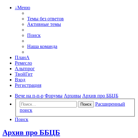
↓Меню
Темы без ответов
Активные темы
Поиск
Наша команда
ПланА
Ремесло
Альтпрог
ТвойГит
Вход
Регистрация
Вече на п-п-р
Форумы
Архивы
Архив про ББЦБ
Расширенный
Поиск
поиск
Поиск
Архив про ББЦБ