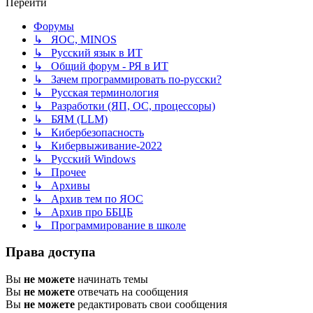
Перейти
Форумы
↳ ЯОС, MINOS
↳ Русский язык в ИТ
↳ Общий форум - РЯ в ИТ
↳ Зачем программировать по-русски?
↳ Русская терминология
↳ Разработки (ЯП, ОС, процессоры)
↳ БЯМ (LLM)
↳ Кибербезопасность
↳ Кибервыживание-2022
↳ Русский Windows
↳ Прочее
↳ Архивы
↳ Архив тем по ЯОС
↳ Архив про ББЦБ
↳ Программирование в школе
Права доступа
Вы
не можете
начинать темы
Вы
не можете
отвечать на сообщения
Вы
не можете
редактировать свои сообщения