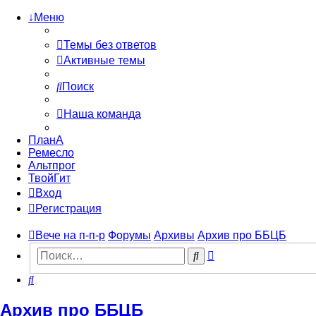
↓Меню
Темы без ответов
Активные темы
Поиск
Наша команда
ПланА
Ремесло
Альтпрог
ТвойГит
Вход
Регистрация
Вече на п-п-р
Форумы
Архивы
Архив про ББЦБ
Расширенный
Поиск
поиск
Поиск
Архив про ББЦБ