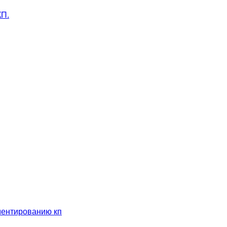
КП.
ументированию кп