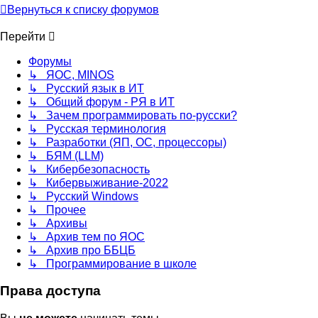
Вернуться к списку форумов
Перейти
Форумы
↳ ЯОС, MINOS
↳ Русский язык в ИТ
↳ Общий форум - РЯ в ИТ
↳ Зачем программировать по-русски?
↳ Русская терминология
↳ Разработки (ЯП, ОС, процессоры)
↳ БЯМ (LLM)
↳ Кибербезопасность
↳ Кибервыживание-2022
↳ Русский Windows
↳ Прочее
↳ Архивы
↳ Архив тем по ЯОС
↳ Архив про ББЦБ
↳ Программирование в школе
Права доступа