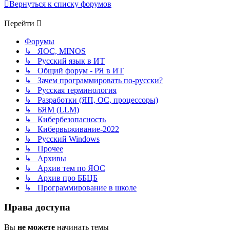
Вернуться к списку форумов
Перейти
Форумы
↳ ЯОС, MINOS
↳ Русский язык в ИТ
↳ Общий форум - РЯ в ИТ
↳ Зачем программировать по-русски?
↳ Русская терминология
↳ Разработки (ЯП, ОС, процессоры)
↳ БЯМ (LLM)
↳ Кибербезопасность
↳ Кибервыживание-2022
↳ Русский Windows
↳ Прочее
↳ Архивы
↳ Архив тем по ЯОС
↳ Архив про ББЦБ
↳ Программирование в школе
Права доступа
Вы
не можете
начинать темы