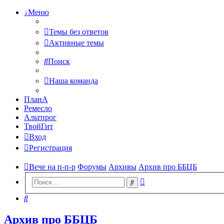
↓Меню
Темы без ответов
Активные темы
Поиск
Наша команда
ПланА
Ремесло
Альтпрог
ТвойГит
Вход
Регистрация
Вече на п-п-р
Форумы
Архивы
Архив про ББЦБ
Расширенный
Поиск
поиск
Поиск
Архив про ББЦБ