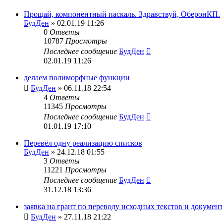
Прощай, компонентный паскаль. Здравствуй, ОберонКП.
БудДен
» 02.01.19 11:26
0
Ответы
10787
Просмотры
Последнее сообщение
БудДен
02.01.19 11:26
делаем полиморфные функции
БудДен
» 06.11.18 22:54
4
Ответы
11345
Просмотры
Последнее сообщение
БудДен
01.01.19 17:10
Перевёл одну реализацию списков
БудДен
» 24.12.18 01:55
3
Ответы
11221
Просмотры
Последнее сообщение
БудДен
31.12.18 13:36
заявка на грант по переводу исходных текстов и докуме
БудДен
» 27.11.18 21:22