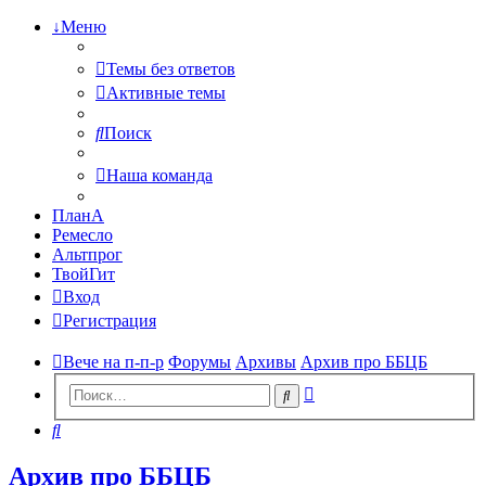
↓Меню
Темы без ответов
Активные темы
Поиск
Наша команда
ПланА
Ремесло
Альтпрог
ТвойГит
Вход
Регистрация
Вече на п-п-р
Форумы
Архивы
Архив про ББЦБ
Расширенный
Поиск
поиск
Поиск
Архив про ББЦБ