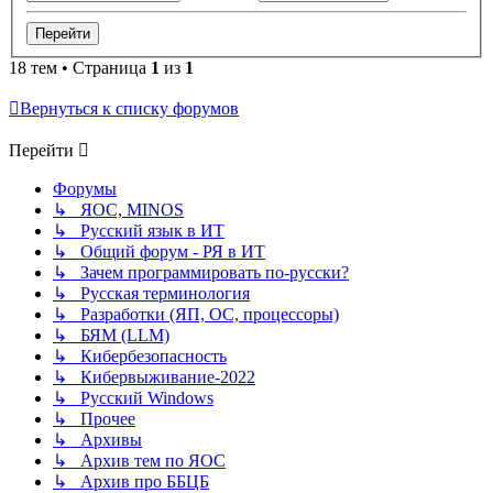
18 тем • Страница
1
из
1
Вернуться к списку форумов
Перейти
Форумы
↳ ЯОС, MINOS
↳ Русский язык в ИТ
↳ Общий форум - РЯ в ИТ
↳ Зачем программировать по-русски?
↳ Русская терминология
↳ Разработки (ЯП, ОС, процессоры)
↳ БЯМ (LLM)
↳ Кибербезопасность
↳ Кибервыживание-2022
↳ Русский Windows
↳ Прочее
↳ Архивы
↳ Архив тем по ЯОС
↳ Архив про ББЦБ