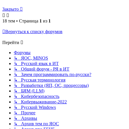
Закрыто
18 тем • Страница
1
из
1
Вернуться к списку форумов
Перейти
Форумы
↳ ЯОС, MINOS
↳ Русский язык в ИТ
↳ Общий форум - РЯ в ИТ
↳ Зачем программировать по-русски?
↳ Русская терминология
↳ Разработки (ЯП, ОС, процессоры)
↳ БЯМ (LLM)
↳ Кибербезопасность
↳ Кибервыживание-2022
↳ Русский Windows
↳ Прочее
↳ Архивы
↳ Архив тем по ЯОС