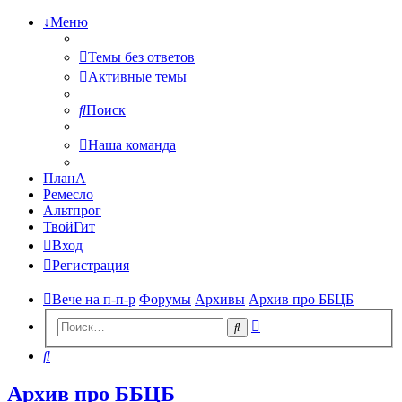
↓Меню
Темы без ответов
Активные темы
Поиск
Наша команда
ПланА
Ремесло
Альтпрог
ТвойГит
Вход
Регистрация
Вече на п-п-р
Форумы
Архивы
Архив про ББЦБ
Расширенный
Поиск
поиск
Поиск
Архив про ББЦБ