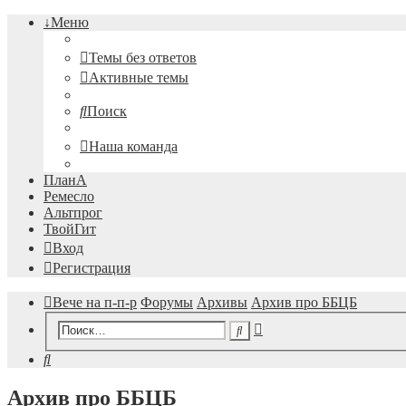
↓Меню
Темы без ответов
Активные темы
Поиск
Наша команда
ПланА
Ремесло
Альтпрог
ТвойГит
Вход
Регистрация
Вече на п-п-р
Форумы
Архивы
Архив про ББЦБ
Расширенный
Поиск
поиск
Поиск
Архив про ББЦБ