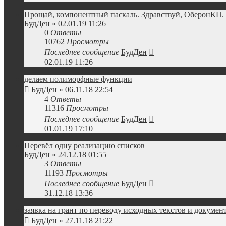
Прощай, компонентный паскаль. Здравствуй, ОберонКП.
БудДен
» 02.01.19 11:26
0
Ответы
10762
Просмотры
Последнее сообщение
БудДен
02.01.19 11:26
делаем полиморфные функции
БудДен
» 06.11.18 22:54
4
Ответы
11316
Просмотры
Последнее сообщение
БудДен
01.01.19 17:10
Перевёл одну реализацию списков
БудДен
» 24.12.18 01:55
3
Ответы
11193
Просмотры
Последнее сообщение
БудДен
31.12.18 13:36
заявка на грант по переводу исходных текстов и докуме
БудДен
» 27.11.18 21:22