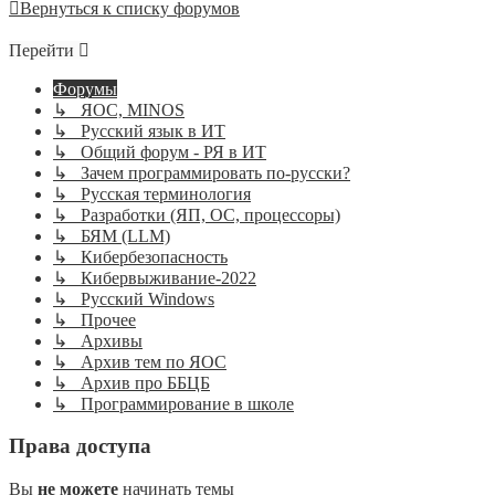
Вернуться к списку форумов
Перейти
Форумы
↳ ЯОС, MINOS
↳ Русский язык в ИТ
↳ Общий форум - РЯ в ИТ
↳ Зачем программировать по-русски?
↳ Русская терминология
↳ Разработки (ЯП, ОС, процессоры)
↳ БЯМ (LLM)
↳ Кибербезопасность
↳ Кибервыживание-2022
↳ Русский Windows
↳ Прочее
↳ Архивы
↳ Архив тем по ЯОС
↳ Архив про ББЦБ
↳ Программирование в школе
Права доступа
Вы
не можете
начинать темы