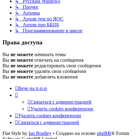
↳ Русский Windows
↳ Прочее
↳ Архивы
↳ Архив тем по ЯОС
↳ Архив про ББЦБ
↳ Программирование в школе
Права доступа
Вы
не можете
начинать темы
Вы
не можете
отвечать на сообщения
Вы
не можете
редактировать свои сообщения
Вы
не можете
удалять свои сообщения
Вы
не можете
добавлять вложения
Вече на п-п-р
Связаться с администрацией
Удалить cookies конференции
Удалить cookies конференции
Связаться с администрацией
Flat Style by
Ian Bradley
• Создано на основе
phpBB
® Forum
Software © phpBB Limited