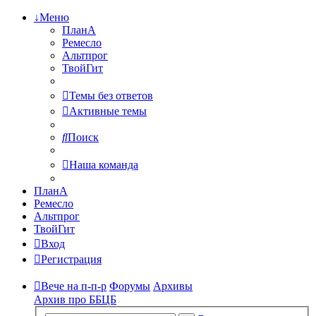
↓Меню
ПланА
Ремесло
Альтпрог
ТвойГит
Темы без ответов
Активные темы
Поиск
Наша команда
ПланА
Ремесло
Альтпрог
ТвойГит
Вход
Регистрация
Вече на п-п-р
Форумы
Архивы
Архив про ББЦБ