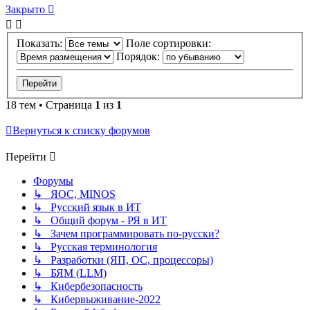
Закрыто
Показать:
Поле сортировки:
Порядок:
18 тем • Страница
1
из
1
Вернуться к списку форумов
Перейти
Форумы
↳ ЯОС, MINOS
↳ Русский язык в ИТ
↳ Общий форум - РЯ в ИТ
↳ Зачем программировать по-русски?
↳ Русская терминология
↳ Разработки (ЯП, ОС, процессоры)
↳ БЯМ (LLM)
↳ Кибербезопасность
↳ Кибервыживание-2022