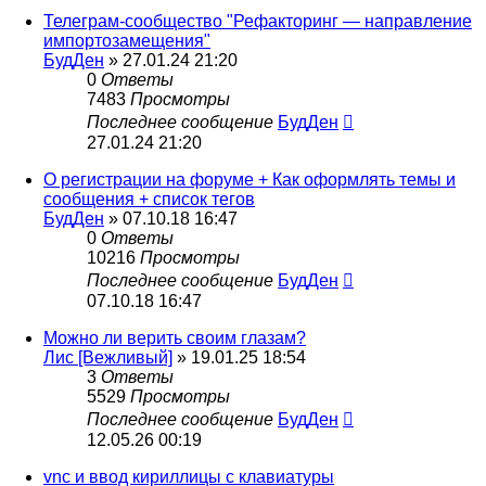
Телеграм-сообщество "Рефакторинг — направление
импортозамещения"
БудДен
» 27.01.24 21:20
0
Ответы
7483
Просмотры
Последнее сообщение
БудДен
27.01.24 21:20
О регистрации на форуме + Как оформлять темы и
сообщения + список тегов
БудДен
» 07.10.18 16:47
0
Ответы
10216
Просмотры
Последнее сообщение
БудДен
07.10.18 16:47
Можно ли верить своим глазам?
Лис [Вежливый]
» 19.01.25 18:54
3
Ответы
5529
Просмотры
Последнее сообщение
БудДен
12.05.26 00:19
vnc и ввод кириллицы с клавиатуры