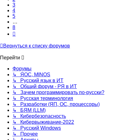
3
4
5
…
8
След.
Вернуться к списку форумов
Перейти
Форумы
↳ ЯОС, MINOS
↳ Русский язык в ИТ
↳ Общий форум - РЯ в ИТ
↳ Зачем программировать по-русски?
↳ Русская терминология
↳ Разработки (ЯП, ОС, процессоры)
↳ БЯМ (LLM)
↳ Кибербезопасность
↳ Кибервыживание-2022
↳ Русский Windows
↳ Прочее
↳ Архивы