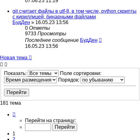
07.06.23 11:19
git считает файлы в utf-8, в том числе, python скрипты
с кириллицей, бинарными файлами
БудДен
» 16.05.23 13:56
0
Ответы
9733
Просмотры
Последнее сообщение
БудДен
16.05.23 13:56
Новая тема
Показать:
Поле сортировки:
Порядок:
181 тема
Страница
1
Перейти на страницу:
из
8
1
2