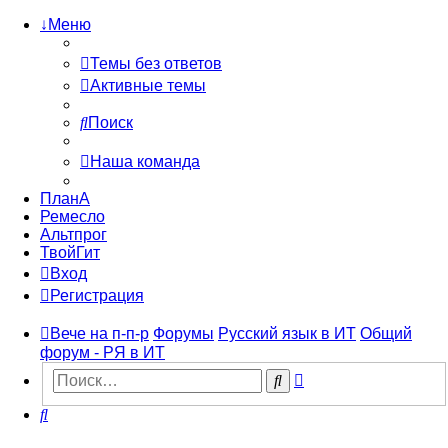
↓Меню
Темы без ответов
Активные темы
Поиск
Наша команда
ПланА
Ремесло
Альтпрог
ТвойГит
Вход
Регистрация
Вече на п-п-р
Форумы
Русский язык в ИТ
Общий
форум - РЯ в ИТ
Расширенный
Поиск
поиск
Поиск