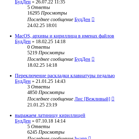
БудДен
» 26.07.22 11:35
5
Ответы
16295
Просмотры
Последнее сообщение
БудДен
24.02.25 18:01
MacOS, архивы и кириллица в именах файлов
БудДен
» 18.02.25 14:18
0
Ответы
5219
Просмотры
Последнее сообщение
БудДен
18.02.25 14:18
Переключение раскладки клавиатуры педалью
БудДен
» 21.01.25 14:43
3
Ответы
4850
Просмотры
Последнее сообщение
Лис [Вежливый]
21.01.25 23:19
выражаем латиницу кириллицей
БудДен
» 07.10.18 14:14
5
Ответы
6245
Просмотры
Последнее сообщение
Iwann