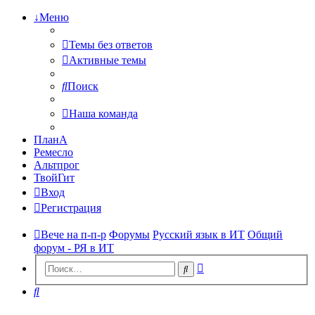
↓Меню
Темы без ответов
Активные темы
Поиск
Наша команда
ПланА
Ремесло
Альтпрог
ТвойГит
Вход
Регистрация
Вече на п-п-р
Форумы
Русский язык в ИТ
Общий
форум - РЯ в ИТ
Расширенный
Поиск
поиск
Поиск