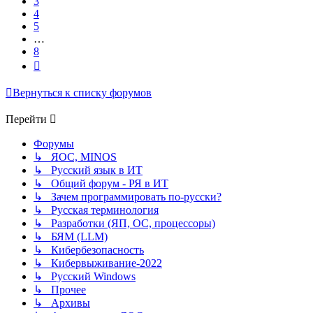
3
4
5
…
8
След.
Вернуться к списку форумов
Перейти
Форумы
↳ ЯОС, MINOS
↳ Русский язык в ИТ
↳ Общий форум - РЯ в ИТ
↳ Зачем программировать по-русски?
↳ Русская терминология
↳ Разработки (ЯП, ОС, процессоры)
↳ БЯМ (LLM)
↳ Кибербезопасность
↳ Кибервыживание-2022
↳ Русский Windows
↳ Прочее
↳ Архивы