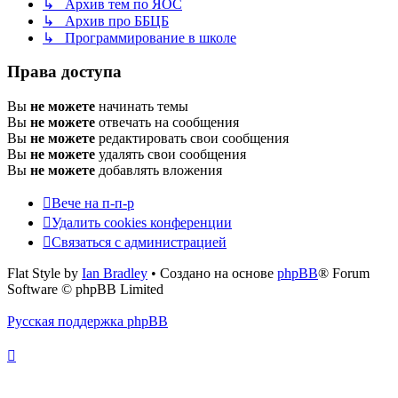
↳ Архив тем по ЯОС
↳ Архив про ББЦБ
↳ Программирование в школе
Права доступа
Вы
не можете
начинать темы
Вы
не можете
отвечать на сообщения
Вы
не можете
редактировать свои сообщения
Вы
не можете
удалять свои сообщения
Вы
не можете
добавлять вложения
Вече на п-п-р
Удалить cookies конференции
Связаться с администрацией
Flat Style by
Ian Bradley
• Создано на основе
phpBB
® Forum
Software © phpBB Limited
Русская поддержка phpBB