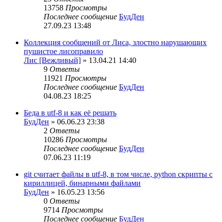
13758
Просмотры
Последнее сообщение
БудДен
27.09.23 13:48
Коллекция сообщений от Лиса, злостно нарушающих
пушистое лисоправило
Лис [Вежливый]
» 13.04.21 14:40
9
Ответы
11921
Просмотры
Последнее сообщение
БудДен
04.08.23 18:25
Беда в utf-8 и как её решать
БудДен
» 06.06.23 23:38
2
Ответы
10286
Просмотры
Последнее сообщение
БудДен
07.06.23 11:19
git считает файлы в utf-8, в том числе, python скрипты с
кириллицей, бинарными файлами
БудДен
» 16.05.23 13:56
0
Ответы
9714
Просмотры
Последнее сообщение
БудДен