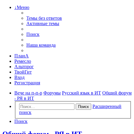
↓Меню
Темы без ответов
Активные темы
Поиск
Наша команда
ПланА
Ремесло
Альтпрог
ТвойГит
Вход
Регистрация
Вече на п-п-р
Форумы
Русский язык в ИТ
Общий форум
- РЯ в ИТ
Расширенный
Поиск
поиск
Поиск
Общий форум - РЯ в ИТ