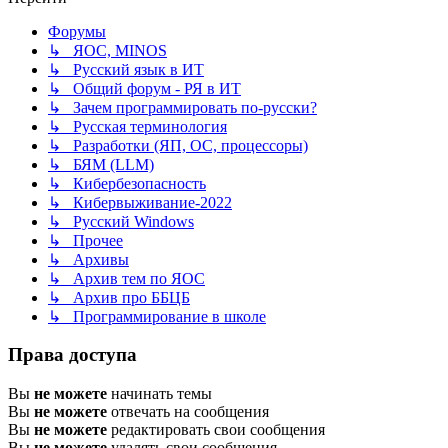
Форумы
↳ ЯОС, MINOS
↳ Русский язык в ИТ
↳ Общий форум - РЯ в ИТ
↳ Зачем программировать по-русски?
↳ Русская терминология
↳ Разработки (ЯП, ОС, процессоры)
↳ БЯМ (LLM)
↳ Кибербезопасность
↳ Кибервыживание-2022
↳ Русский Windows
↳ Прочее
↳ Архивы
↳ Архив тем по ЯОС
↳ Архив про ББЦБ
↳ Программирование в школе
Права доступа
Вы
не можете
начинать темы
Вы
не можете
отвечать на сообщения
Вы
не можете
редактировать свои сообщения
Вы
не можете
удалять свои сообщения