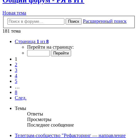
Новая тема
Расширенный поиск
Поиск
181 тема
Страница
1
из
8
Перейти на страницу:
1
2
3
4
5
…
8
След.
Темы
Ответы
Просмотры
Последнее сообщение
Телеграм-сообщество "Рефакторинг — направление