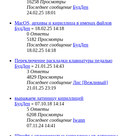
16258
Просмотры
Последнее сообщение
БудДен
24.02.25 18:01
MacOS, архивы и кириллица в именах файлов
БудДен
» 18.02.25 14:18
0
Ответы
5182
Просмотры
Последнее сообщение
БудДен
18.02.25 14:18
Переключение раскладки клавиатуры педалью
БудДен
» 21.01.25 14:43
3
Ответы
4829
Просмотры
Последнее сообщение
Лис [Вежливый]
21.01.25 23:19
выражаем латиницу кириллицей
БудДен
» 07.10.18 14:14
5
Ответы
6208
Просмотры
Последнее сообщение
Iwann
07.11.24 14:41
Шрифт с отличимостью кириллицы от латиницы