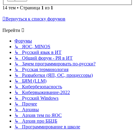
14 тем • Страница
1
из
1
Вернуться к списку форумов
Перейти
Форумы
↳ ЯОС, MINOS
↳ Русский язык в ИТ
↳ Общий форум - РЯ в ИТ
↳ Зачем программировать по-русски?
↳ Русская терминология
↳ Разработки (ЯП, ОС, процессоры)
↳ БЯМ (LLM)
↳ Кибербезопасность
↳ Кибервыживание-2022
↳ Русский Windows
↳ Прочее
↳ Архивы
↳ Архив тем по ЯОС
↳ Архив про ББЦБ
↳ Программирование в школе