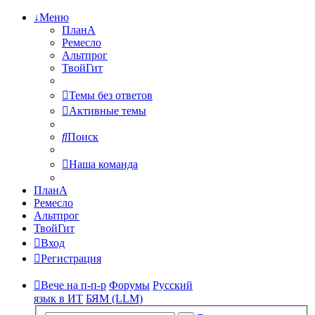
↓Меню
ПланА
Ремесло
Альтпрог
ТвойГит
Темы без ответов
Активные темы
Поиск
Наша команда
ПланА
Ремесло
Альтпрог
ТвойГит
Вход
Регистрация
Вече на п-п-р
Форумы
Русский
язык в ИТ
БЯМ (LLM)