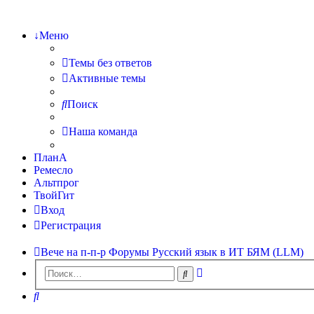
↓Меню
Темы без ответов
Активные темы
Поиск
Наша команда
ПланА
Ремесло
Альтпрог
ТвойГит
Вход
Регистрация
Вече на п-п-р
Форумы
Русский язык в ИТ
БЯМ (LLM)
Расширенный
Поиск
поиск
Поиск