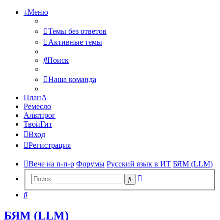
↓Меню
Темы без ответов
Активные темы
Поиск
Наша команда
ПланА
Ремесло
Альтпрог
ТвойГит
Вход
Регистрация
Вече на п-п-р
Форумы
Русский язык в ИТ
БЯМ (LLM)
Расширенный
Поиск
поиск
Поиск
БЯМ (LLM)