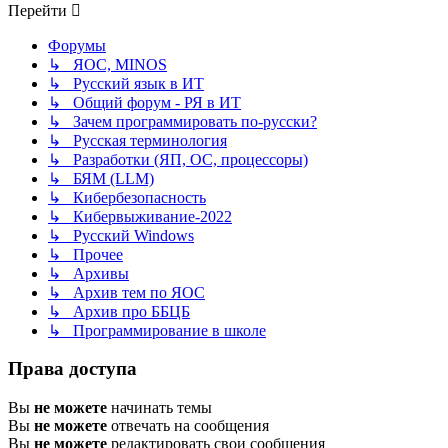
Перейти
Форумы
↳ ЯОС, MINOS
↳ Русский язык в ИТ
↳ Общий форум - РЯ в ИТ
↳ Зачем программировать по-русски?
↳ Русская терминология
↳ Разработки (ЯП, ОС, процессоры)
↳ БЯМ (LLM)
↳ Кибербезопасность
↳ Кибервыживание-2022
↳ Русский Windows
↳ Прочее
↳ Архивы
↳ Архив тем по ЯОС
↳ Архив про ББЦБ
↳ Программирование в школе
Права доступа
Вы
не можете
начинать темы
Вы
не можете
отвечать на сообщения
Вы
не можете
редактировать свои сообщения